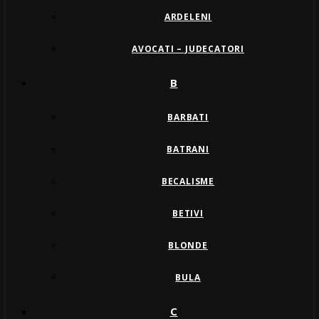
ARDELENI
AVOCATI – JUDECATORI
B
BARBATI
BATRANI
BECALISME
BETIVI
BLONDE
BULA
C