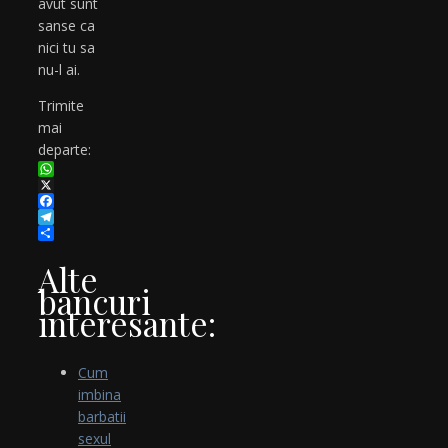
avut sunt
sanse ca
nici tu sa
nu-l ai.
Trimite
mai
departe:
WhatsApp
X
Facebook
Telegram
Partajează
Alte
bancuri
interesante:
Cum
imbina
barbatii
sexul