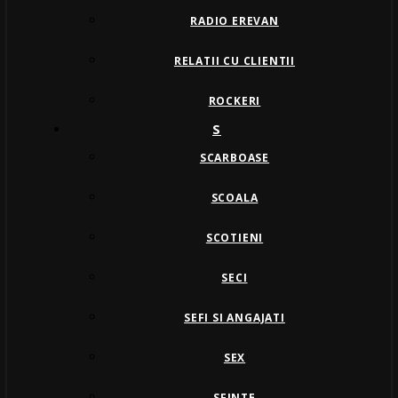
RADIO EREVAN
RELATII CU CLIENTII
ROCKERI
S
SCARBOASE
SCOALA
SCOTIENI
SECI
SEFI SI ANGAJATI
SEX
SFINTE