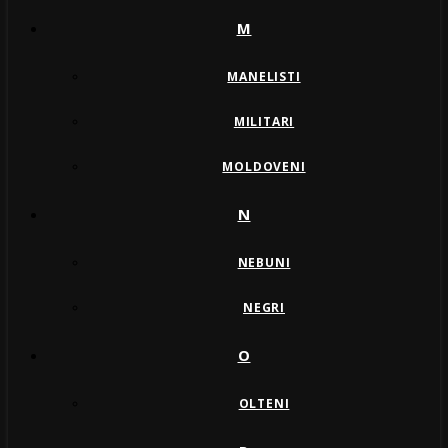
M
MANELISTI
MILITARI
MOLDOVENI
N
NEBUNI
NEGRI
O
OLTENI