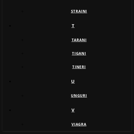
STRAINI
T
TARANI
TIGANI
TINERI
U
UNGURI
V
VIAGRA