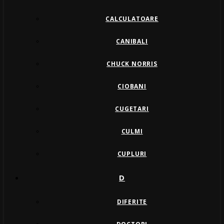
CALCULATOARE
CANIBALI
CHUCK NORRIS
CIOBANI
CUGETARI
CULMI
CUPLURI
D
DIFERITE