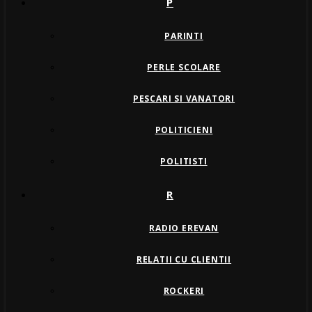
P
PARINTI
PERLE SCOLARE
PESCARI SI VANATORI
POLITICIENI
POLITISTI
R
RADIO EREVAN
RELATII CU CLIENTII
ROCKERI