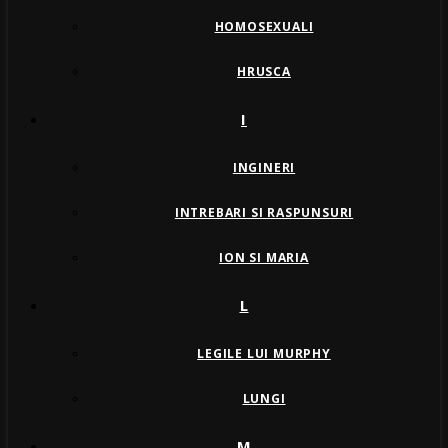
HOMOSEXUALI
HRUSCA
I
INGINERI
INTREBARI SI RASPUNSURI
ION SI MARIA
L
LEGILE LUI MURPHY
LUNGI
M