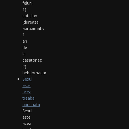
feluri:
1)
cotidian
(dureaza
aproximativ
1
an
de
la
casatorie);
2)
hebdomadar…
Sexul
este
acea
treaba
minunata
Sexul
este
acea