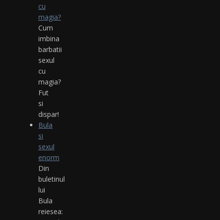
cu
magia?
Cum
imbina
barbatii
sexul
cu
magia?
Fut
si
dispar!
Bula
si
sexul
enorm
Din
buletinul
lui
Bula
reiesea: