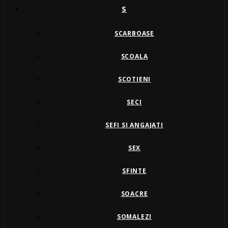
S
SCARBOASE
SCOALA
SCOTIENI
SECI
SEFI SI ANGAJATI
SEX
SFINTE
SOACRE
SOMALEZI