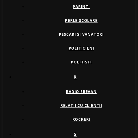
PARINTI
PERLE SCOLARE
PESCARI SI VANATORI
POLITICIENI
POLITISTI
R
RADIO EREVAN
RELATII CU CLIENTII
ROCKERI
S