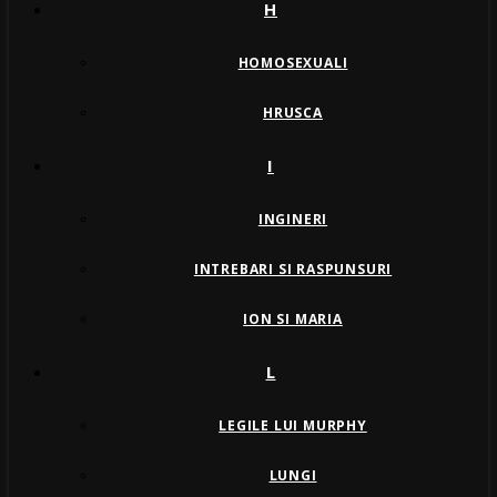
H
HOMOSEXUALI
HRUSCA
I
INGINERI
INTREBARI SI RASPUNSURI
ION SI MARIA
L
LEGILE LUI MURPHY
LUNGI