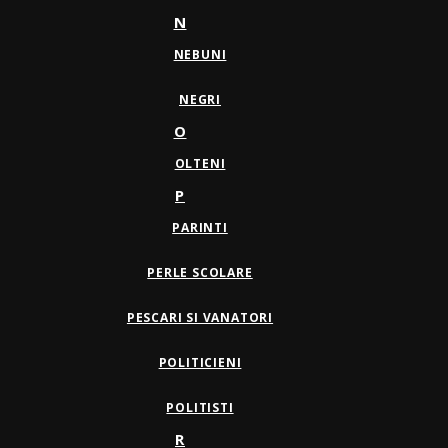
N
NEBUNI
NEGRI
O
OLTENI
P
PARINTI
PERLE SCOLARE
PESCARI SI VANATORI
POLITICIENI
POLITISTI
R