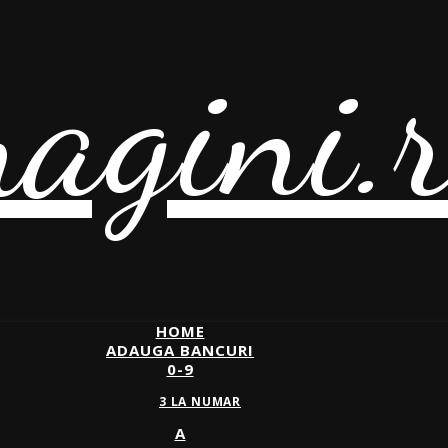
agini.
HOME
ADAUGA BANCURI
0-9
3 LA NUMAR
A