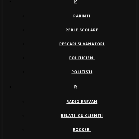
P
PARINTI
PERLE SCOLARE
PESCARI SI VANATORI
POLITICIENI
POLITISTI
R
RADIO EREVAN
RELATII CU CLIENTII
ROCKERI