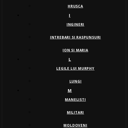
HRUSCA
I
INGINERI
INTREBARI SI RASPUNSURI
ION SI MARIA
L
LEGILE LUI MURPHY
LUNGI
M
MANELISTI
MILITARI
MOLDOVENI