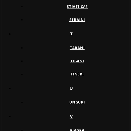
STIATI CA?
STRAINI
T
TARANI
TIGANI
TINERI
U
UNGURI
V
VIAGRA