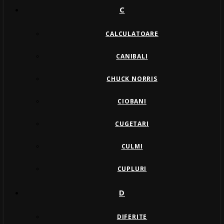
C
CALCULATOARE
CANIBALI
CHUCK NORRIS
CIOBANI
CUGETARI
CULMI
CUPLURI
D
DIFERITE