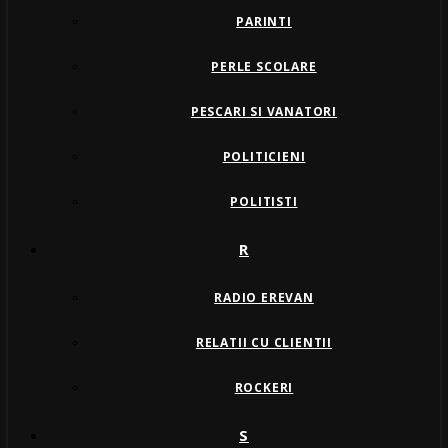
PARINTI
PERLE SCOLARE
PESCARI SI VANATORI
POLITICIENI
POLITISTI
R
RADIO EREVAN
RELATII CU CLIENTII
ROCKERI
S