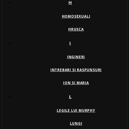
H
HOMOSEXUALI
HRUSCA
I
INGINERI
INTREBARI SI RASPUNSURI
ION SI MARIA
L
LEGILE LUI MURPHY
LUNGI