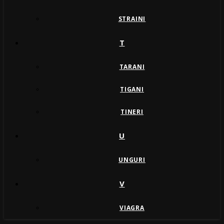
STRAINI
T
TARANI
TIGANI
TINERI
U
UNGURI
V
VIAGRA