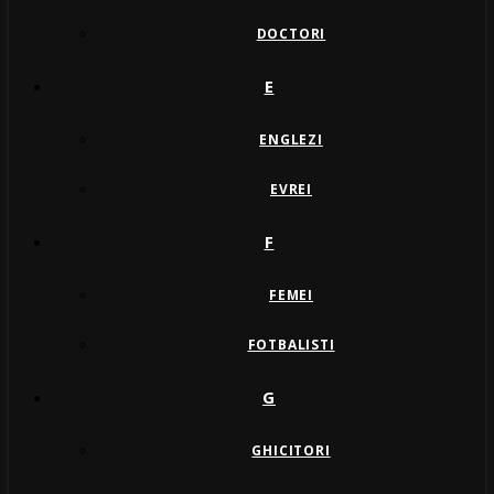
DOCTORI
E
ENGLEZI
EVREI
F
FEMEI
FOTBALISTI
G
GHICITORI