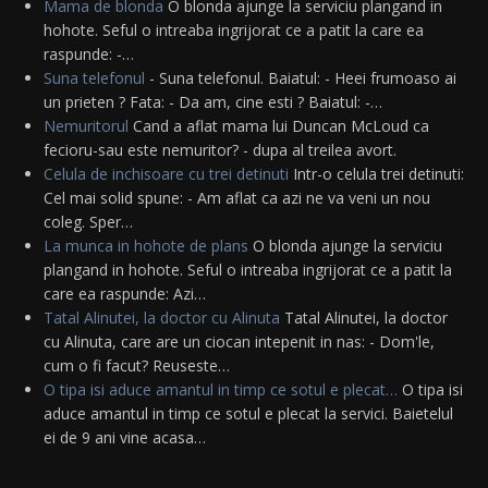
Mama de blonda
O blonda ajunge la serviciu plangand in
hohote. Seful o intreaba ingrijorat ce a patit la care ea
raspunde: -…
Suna telefonul
- Suna telefonul. Baiatul: - Heei frumoaso ai
un prieten ? Fata: - Da am, cine esti ? Baiatul: -…
Nemuritorul
Cand a aflat mama lui Duncan McLoud ca
fecioru-sau este nemuritor? - dupa al treilea avort.
Celula de inchisoare cu trei detinuti
Intr-o celula trei detinuti:
Cel mai solid spune: - Am aflat ca azi ne va veni un nou
coleg. Sper…
La munca in hohote de plans
O blonda ajunge la serviciu
plangand in hohote. Seful o intreaba ingrijorat ce a patit la
care ea raspunde: Azi…
Tatal Alinutei, la doctor cu Alinuta
Tatal Alinutei, la doctor
cu Alinuta, care are un ciocan intepenit in nas: - Dom'le,
cum o fi facut? Reuseste…
O tipa isi aduce amantul in timp ce sotul e plecat…
O tipa isi
aduce amantul in timp ce sotul e plecat la servici. Baietelul
ei de 9 ani vine acasa…