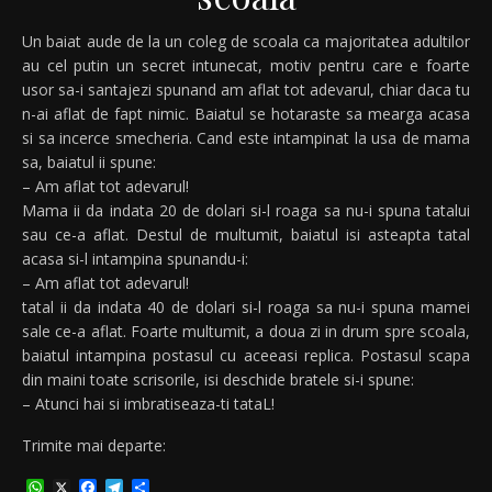
Un baiat aude de la un coleg de scoala ca majoritatea adultilor
au cel putin un secret intunecat, motiv pentru care e foarte
usor sa-i santajezi spunand am aflat tot adevarul, chiar daca tu
n-ai aflat de fapt nimic. Baiatul se hotaraste sa mearga acasa
si sa incerce smecheria. Cand este intampinat la usa de mama
sa, baiatul ii spune:
– Am aflat tot adevarul!
Mama ii da indata 20 de dolari si-l roaga sa nu-i spuna tatalui
sau ce-a aflat. Destul de multumit, baiatul isi asteapta tatal
acasa si-l intampina spunandu-i:
– Am aflat tot adevarul!
tatal ii da indata 40 de dolari si-l roaga sa nu-i spuna mamei
sale ce-a aflat. Foarte multumit, a doua zi in drum spre scoala,
baiatul intampina postasul cu aceeasi replica. Postasul scapa
din maini toate scrisorile, isi deschide bratele si-i spune:
– Atunci hai si imbratiseaza-ti tataL!
Trimite mai departe:
WhatsApp
X
Facebook
Telegram
Partajează