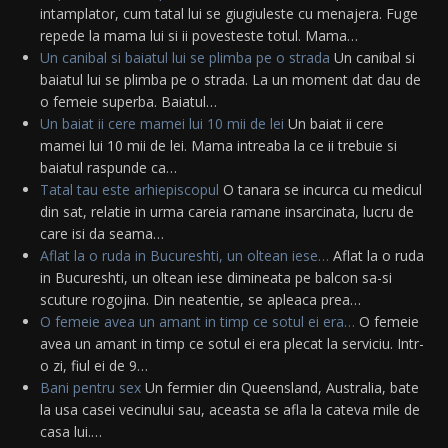
intamplator, cum tatal lui se giugiuleste cu menajera. Fuge
repede la mama lui si ii povesteste totul. Mama…
Un canibal si baiatul lui se plimba pe o strada
Un canibal si
baiatul lui se plimba pe o strada. La un moment dat dau de
o femeie superba. Baiatul…
Un baiat ii cere mamei lui 10 mii de lei
Un baiat ii cere
mamei lui 10 mii de lei. Mama intreaba la ce ii trebuie si
baiatul raspunde ca…
Tatal tau este arhiepiscopul
O tanara se incurca cu medicul
din sat, relatie in urma careia ramane insarcinata, lucru de
care isi da seama…
Aflat la o ruda in Bucureshti, un oltean iese…
Aflat la o ruda
in Bucureshti, un oltean iese dimineata pe balcon sa-si
scuture rogojina. Din neatentie, se apleaca prea…
O femeie avea un amant in timp ce sotul ei era…
O femeie
avea un amant in timp ce sotul ei era plecat la serviciu. Intr-
o zi, fiul ei de 9…
Bani pentru sex
Un fermier din Queensland, Australia, bate
la usa casei vecinului sau, aceasta se afla la cateva mile de
casa lui.…