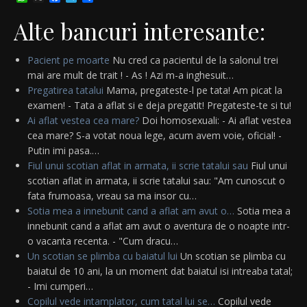
Alte bancuri interesante:
Pacient pe moarte
Nu cred ca pacientul de la salonul trei
mai are mult de trait ! - As ! Azi m-a inghesuit…
Pregatirea tatalui
Mama, pregateste-l pe tata! Am picat la
examen! - Tata a aflat si e deja pregatit! Pregateste-te si tu!
Ai aflat vestea cea mare?
Doi homosexuali: - Ai aflat vestea
cea mare? S-a votat noua lege, acum avem voie, oficial! -
Putin imi pasa.…
Fiul unui scotian aflat in armata, ii scrie tatalui sau
Fiul unui
scotian aflat in armata, ii scrie tatalui sau: "Am cunoscut o
fata frumoasa, vreau sa ma insor cu…
Sotia mea a innebunit cand a aflat am avut o…
Sotia mea a
innebunit cand a aflat am avut o aventura de o noapte intr-
o vacanta recenta. - "Cum dracu…
Un scotian se plimba cu baiatul lui
Un scotian se plimba cu
baiatul de 10 ani, la un moment dat baiatul isi intreaba tatal;
- Imi cumperi…
Copilul vede intamplator, cum tatal lui se…
Copilul vede