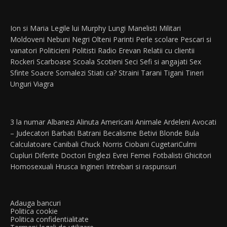
Ion si Maria
Legile lui Murphy
Lungi
Manelisti
Militari
Moldoveni
Nebuni
Negri
Olteni
Parinti
Perle scolare
Pescari si
vanatori
Politicieni
Politisti
Radio Erevan
Relatii cu clientii
Rockeri
Scarboase
Scoala
Scotieni
Seci
Sefi si angajati
Sex
Sfinte
Soacre
Somalezi
Stiati ca?
Straini
Tarani
Tigani
Tineri
Unguri
Viagra
3 la numar
Albanezi
Alinuta
Americani
Animale
Ardeleni
Avocati
– Judecatori
Barbati
Batrani
Becalisme
Betivi
Blonde
Bula
Calculatoare
Canibali
Chuck Norris
Ciobani
Cugetari
Culmi
Cupluri
Diferite
Doctori
Englezi
Evrei
Femei
Fotbalisti
Ghicitori
Homosexuali
Hrusca
Ingineri
Intrebari si raspunsuri
Adauga bancuri
Politica cookie
Politica confidentialitate