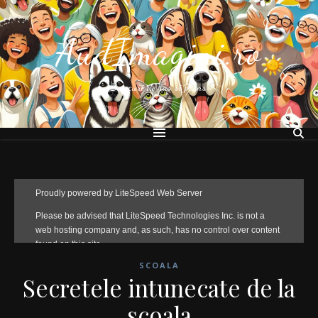
AudImagini.ro
Bancuri de ras si plans
SCOALA
Secretele intunecate de la
scoala