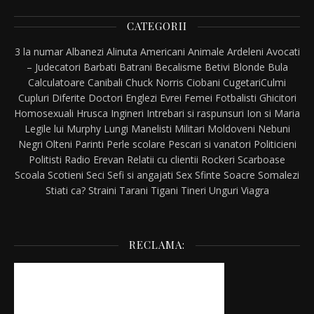
CATEGORII
3 la numar
Albanezi
Alinuta
Americani
Animale
Ardeleni
Avocati
– Judecatori
Barbati
Batrani
Becalisme
Betivi
Blonde
Bula
Calculatoare
Canibali
Chuck Norris
Ciobani
Cugetari
Culmi
Cupluri
Diferite
Doctori
Englezi
Evrei
Femei
Fotbalisti
Ghicitori
Homosexuali
Hrusca
Ingineri
Intrebari si raspunsuri
Ion si Maria
Legile lui Murphy
Lungi
Manelisti
Militari
Moldoveni
Nebuni
Negri
Olteni
Parinti
Perle scolare
Pescari si vanatori
Politicieni
Politisti
Radio Erevan
Relatii cu clientii
Rockeri
Scarboase
Scoala
Scotieni
Seci
Sefi si angajati
Sex
Sfinte
Soacre
Somalezi
Stiati ca?
Straini
Tarani
Tigani
Tineri
Unguri
Viagra
RECLAMA: