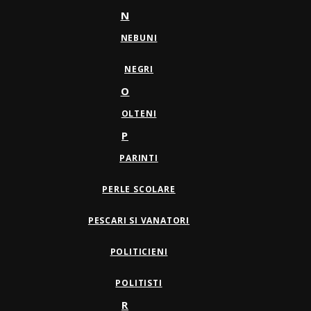
N
NEBUNI
NEGRI
O
OLTENI
P
PARINTI
PERLE SCOLARE
PESCARI SI VANATORI
POLITICIENI
POLITISTI
R