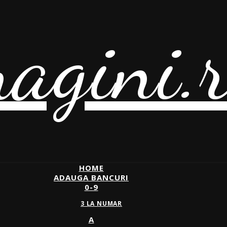
agini.
HOME
ADAUGA BANCURI
0-9
3 LA NUMAR
A