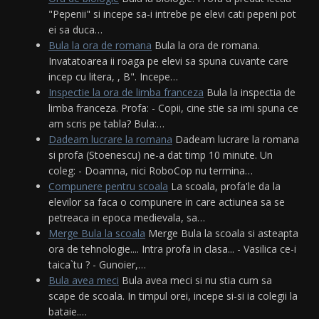
"Pepenii" si incepe sa-i intrebe pe elevi cati pepeni pot
ei sa duca…
Bula la ora de romana
Bula la ora de romana.
Invatatoarea ii roaga pe elevi sa spuna cuvante care
incep cu litera, , B". Incepe…
Inspectie la ora de limba franceza
Bula la inspectia de
limba franceza. Profa: - Copii, cine stie sa imi spuna ce
am scris pe tabla? Bula:…
Dadeam lucrare la romana
Dadeam lucrare la romana
si profa (Stoenescu) ne-a dat timp 10 minute. Un
coleg: - Doamna, nici RoboCop nu termina…
Compunere pentru scoala
La scoala, profa'le da la
elevilor sa faca o compunere in care actiunea sa se
petreaca in epoca medievala, sa…
Merge Bula la scoala
Merge Bula la scoala si asteapta
ora de tehnologie.... Intra profa in clasa... - Vasilica ce-i
taica`tu ? - Gunoier,…
Bula avea meci
Bula avea meci si nu stia cum sa
scape de scoala. In timpul orei, incepe si-si ia colegii la
bataie.…