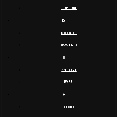
CUPLURI
D
DIFERITE
DOCTORI
E
ENGLEZI
EVREI
F
FEMEI