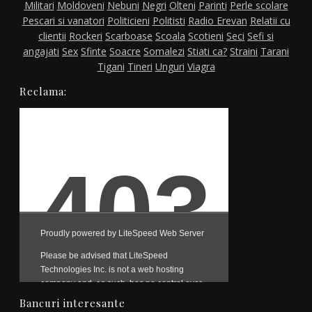
Militari
Moldoveni
Nebuni
Negri
Olteni
Parinti
Perle scolare
Pescari si vanatori
Politicieni
Politisti
Radio Erevan
Relatii cu
clientii
Rockeri
Scarboase
Scoala
Scotieni
Seci
Sefi si
angajati
Sex
Sfinte
Soacre
Somalezi
Stiati ca?
Straini
Tarani
Tigani
Tineri
Unguri
Viagra
Reclama:
Bancuri interesante