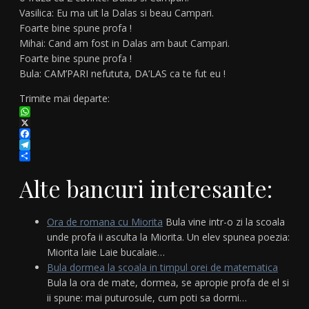
Vasilica: Eu ma uit la Dalas si beau Campari.
Foarte bine spune profa !
Mihai: Cand am fost in Dalas am baut Campari.
Foarte bine spune profa !
Bula: CAM’PARI nefututa, DA’LAS ca te fut eu !
Trimite mai departe:
WhatsApp
X
Facebook
Telegram
Partajează
Alte bancuri interesante:
Ora de romana cu Miorita
Bula vine intr-o zi la scoala
unde profa ii asculta la Miorita. Un elev spunea poezia:
Miorita laie Laie bucalaie…
Bula dormea la scoala in timpul orei de matematica
Bula la ora de mate, dormea, se apropie profa de el si
ii spune: mai puturosule, cum poti sa dormi…