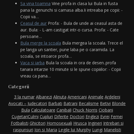
Sa vina toamna
Vine profa in clasa lui Bula in fusta
pana la genunchi si camasa alba.Ii intreaba pe copii: -
Copii va…
Ceasul de aur
Profa: - Bula de unde ai ceasul asta de
aur. Bula: - L-am castigat intr-o cursa. Profa: - Cate
persoane…
Bula merge la scoala
Bula mergea la scoala. Trece el
pe langa un santier, pune laba pe o caramida. La
scoala, se intoarce profa…
Vaca si iarba
Bula la scoala in ora de desen..profa
tanara intarzie 10 minute si le spune copiiilor: - Copii
vreau ca pana…
Categorii
3 la numar
Albanezi
Alinuta
Americani
Animale
Ardeleni
Avocati – Judecatori
Barbati
Batrani
Becalisme
Betivi
Blonde
Bula
Calculatoare
Canibali
Chuck Norris
Ciobani
Cugetari
Culmi
Cupluri
Diferite
Doctori
Englezi
Evrei
Femei
Fotbalisti
Ghicitori
Homosexuali
Hrusca
Ingineri
Intrebari si
raspunsuri
Ion si Maria
Legile lui Murphy
Lungi
Manelisti