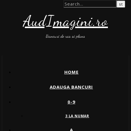
AudImagini.ro
Bancuri de ras si plans
HOME
ADAUGA BANCURI
0-9
3 LA NUMAR
A