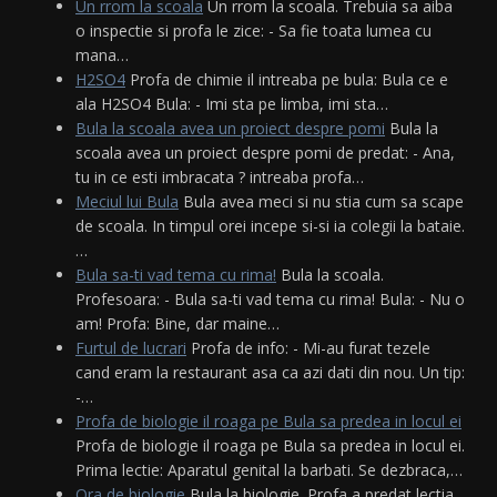
Un rrom la scoala
Un rrom la scoala. Trebuia sa aiba
o inspectie si profa le zice: - Sa fie toata lumea cu
mana…
H2SO4
Profa de chimie il intreaba pe bula: Bula ce e
ala H2SO4 Bula: - Imi sta pe limba, imi sta…
Bula la scoala avea un proiect despre pomi
Bula la
scoala avea un proiect despre pomi de predat: - Ana,
tu in ce esti imbracata ? intreaba profa…
Meciul lui Bula
Bula avea meci si nu stia cum sa scape
de scoala. In timpul orei incepe si-si ia colegii la bataie.
…
Bula sa-ti vad tema cu rima!
Bula la scoala.
Profesoara: - Bula sa-ti vad tema cu rima! Bula: - Nu o
am! Profa: Bine, dar maine…
Furtul de lucrari
Profa de info: - Mi-au furat tezele
cand eram la restaurant asa ca azi dati din nou. Un tip:
-…
Profa de biologie il roaga pe Bula sa predea in locul ei
Profa de biologie il roaga pe Bula sa predea in locul ei.
Prima lectie: Aparatul genital la barbati. Se dezbraca,…
Ora de biologie
Bula la biologie. Profa a predat lectia