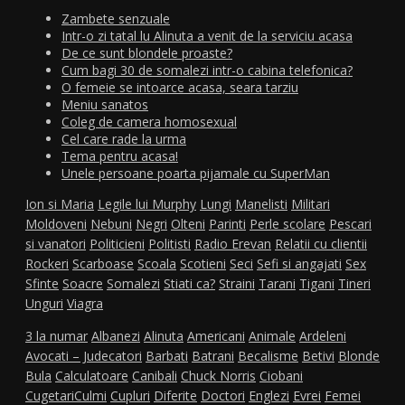
Zambete senzuale
Intr-o zi tatal lu Alinuta a venit de la serviciu acasa
De ce sunt blondele proaste?
Cum bagi 30 de somalezi intr-o cabina telefonica?
O femeie se intoarce acasa, seara tarziu
Meniu sanatos
Coleg de camera homosexual
Cel care rade la urma
Tema pentru acasa!
Unele persoane poarta pijamale cu SuperMan
Ion si Maria
Legile lui Murphy
Lungi
Manelisti
Militari
Moldoveni
Nebuni
Negri
Olteni
Parinti
Perle scolare
Pescari
si vanatori
Politicieni
Politisti
Radio Erevan
Relatii cu clientii
Rockeri
Scarboase
Scoala
Scotieni
Seci
Sefi si angajati
Sex
Sfinte
Soacre
Somalezi
Stiati ca?
Straini
Tarani
Tigani
Tineri
Unguri
Viagra
3 la numar
Albanezi
Alinuta
Americani
Animale
Ardeleni
Avocati – Judecatori
Barbati
Batrani
Becalisme
Betivi
Blonde
Bula
Calculatoare
Canibali
Chuck Norris
Ciobani
Cugetari
Culmi
Cupluri
Diferite
Doctori
Englezi
Evrei
Femei