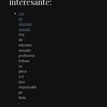
interesante:
Ora
de
educatie
sexuala
Ora
de
educatie
sexuala:
profesorul
trebuie
sa
plece
si il
lasa
responsabil
pe
Bula.
-