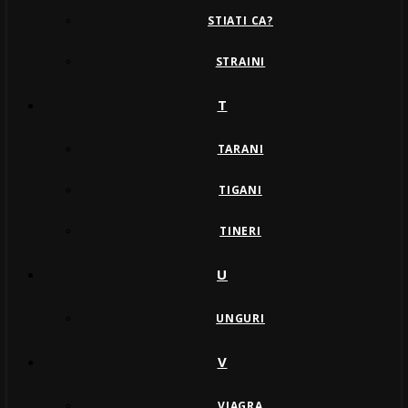
STIATI CA?
STRAINI
T
TARANI
TIGANI
TINERI
U
UNGURI
V
VIAGRA