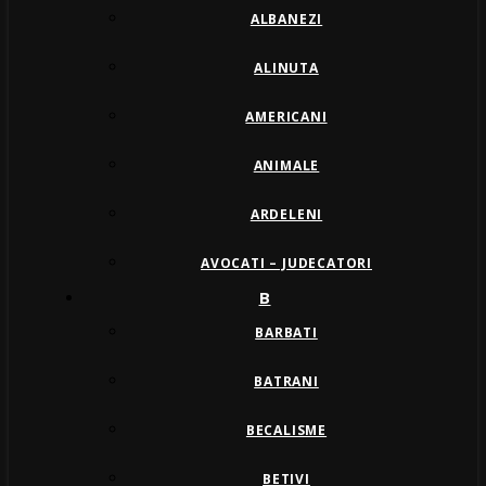
ALBANEZI
ALINUTA
AMERICANI
ANIMALE
ARDELENI
AVOCATI – JUDECATORI
B
BARBATI
BATRANI
BECALISME
BETIVI