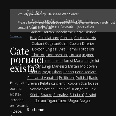
Categorii
3 la numar
Albanezi
Alinuta
Americani
Animale
Ardeleni
Avocati – Judecatori
Barbati
Batrani
Becalisme
Betivi
Blonde
Scoala
Bula
Calculatoare
Canibali
Chuck Norris
Ciobani
Cugetari
Culmi
Cupluri
Diferite
Cate
Doctori
Englezi
Evrei
Femei
Fotbalisti
Ghicitori
Homosexuali
Hrusca
Ingineri
porunci
Intrebari si raspunsuri
Ion si Maria
Legile lui
exista?
Murphy
Lungi
Manelisti
Militari
Moldoveni
Nebuni
Negri
Olteni
Parinti
Perle scolare
Pescari si vanatori
Politicieni
Politisti
Radio
Bula, cate
Erevan
Relatii cu clientii
Rockeri
Scarboase
porunci
Scoala
Scotieni
Seci
Sefi si angajati
Sex
exista?
Sfinte
Soacre
Somalezi
Stiati ca?
Straini
intreaba
Tarani
Tigani
Tineri
Unguri
Viagra
profesorul.
Reclama:
– Zece,