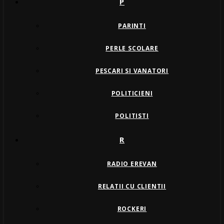
P
PARINTI
PERLE SCOLARE
PESCARI SI VANATORI
POLITICIENI
POLITISTI
R
RADIO EREVAN
RELATII CU CLIENTII
ROCKERI