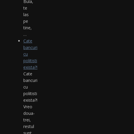
Bula,
te
las
pe
tine,
…
Cate
bancuri
cu
politisti
exista?!
Cate
bancuri
cu
politisti
exista?!
Vreo
doua-
trei,
restul
sunt