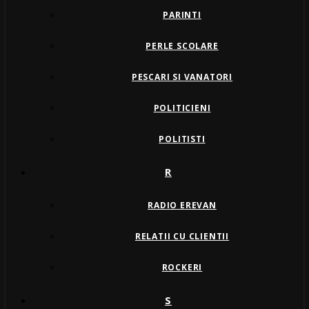
PARINTI
PERLE SCOLARE
PESCARI SI VANATORI
POLITICIENI
POLITISTI
R
RADIO EREVAN
RELATII CU CLIENTII
ROCKERI
S