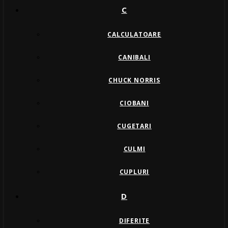
C
CALCULATOARE
CANIBALI
CHUCK NORRIS
CIOBANI
CUGETARI
CULMI
CUPLURI
D
DIFERITE