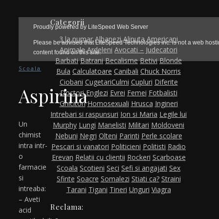
Categorii
3 la numar
Albanezi
Alinuta
Americani
Animale
Ardeleni
Avocati – Judecatori
Barbati
Batrani
Becalisme
Betivi
Blonde
Scoala
Bula
Calculatoare
Canibali
Chuck Norris
Ciobani
Cugetari
Culmi
Cupluri
Diferite
Aspirina
Doctori
Englezi
Evrei
Femei
Fotbalisti
Ghicitori
Homosexuali
Hrusca
Ingineri
Intrebari si raspunsuri
Ion si Maria
Legile lui
Un
Murphy
Lungi
Manelisti
Militari
Moldoveni
chimist
Nebuni
Negri
Olteni
Parinti
Perle scolare
intra intr-
Pescari si vanatori
Politicieni
Politisti
Radio
o
Erevan
Relatii cu clientii
Rockeri
Scarboase
farmacie
Scoala
Scotieni
Seci
Sefi si angajati
Sex
si
Sfinte
Soacre
Somalezi
Stiati ca?
Straini
intreaba:
Tarani
Tigani
Tineri
Unguri
Viagra
– Aveti
Reclama:
acid