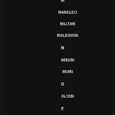
MANELISTI
MILITARI
MOLDOVENI
N
NEBUNI
NEGRI
O
OLTENI
P