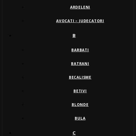
ARDELENI
AVOCATI – JUDECATORI
B
BARBATI
BATRANI
BECALISME
BETIVI
BLONDE
BULA
C