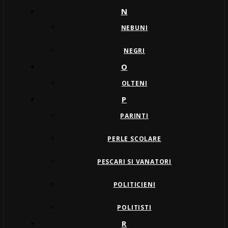
N
NEBUNI
NEGRI
O
OLTENI
P
PARINTI
PERLE SCOLARE
PESCARI SI VANATORI
POLITICIENI
POLITISTI
R