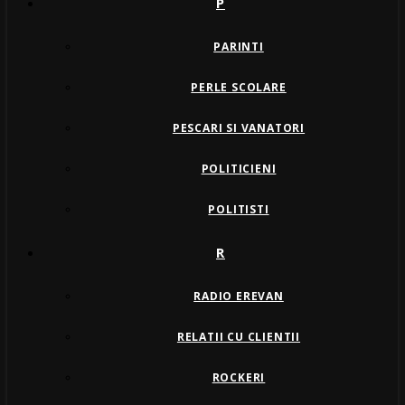
P
PARINTI
PERLE SCOLARE
PESCARI SI VANATORI
POLITICIENI
POLITISTI
R
RADIO EREVAN
RELATII CU CLIENTII
ROCKERI