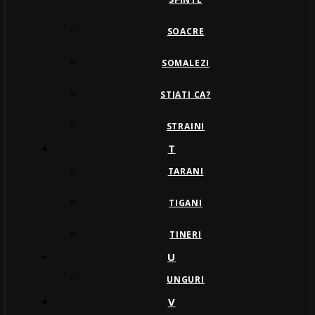
SOACRE
SOMALEZI
STIATI CA?
STRAINI
T
TARANI
TIGANI
TINERI
U
UNGURI
V