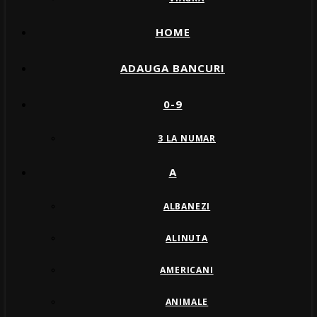
HOME
ADAUGA BANCURI
0-9
3 LA NUMAR
A
ALBANEZI
ALINUTA
AMERICANI
ANIMALE