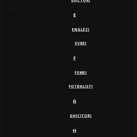
DOCTORI
E
ENGLEZI
EVREI
F
FEMEI
FOTBALISTI
G
GHICITORI
H