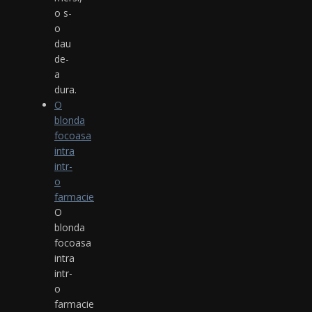
o s-
o
dau
de-
a
dura.
O
blonda
focoasa
intra
intr-
o
farmacie
O
blonda
focoasa
intra
intr-
o
farmacie