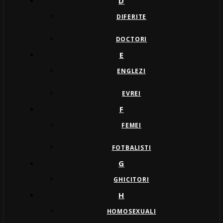
D
DIFERITE
DOCTORI
E
ENGLEZI
EVREI
F
FEMEI
FOTBALISTI
G
GHICITORI
H
HOMOSEXUALI