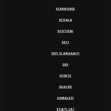
SCARBOASE
SCOALA
SCOTIENI
SECI
SEFI SI ANGAJATI
SEX
SFINTE
SOACRE
SOMALEZI
STIATI CA?