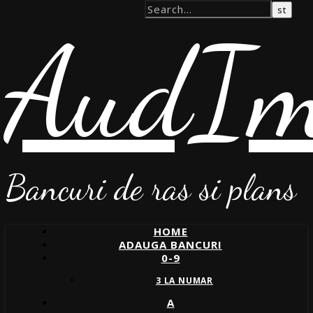
AudIm
Bancuri de ras si plans
HOME
ADAUGA BANCURI
0-9
3 LA NUMAR
A