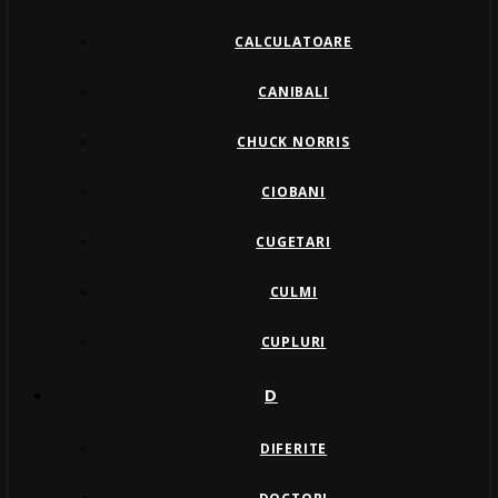
CALCULATOARE
CANIBALI
CHUCK NORRIS
CIOBANI
CUGETARI
CULMI
CUPLURI
D
DIFERITE