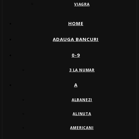
VIAGRA
HOME
ADAUGA BANCURI
0-9
3 LA NUMAR
A
ALBANEZI
ALINUTA
AMERICANI