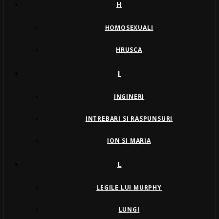
H
HOMOSEXUALI
HRUSCA
I
INGINERI
INTREBARI SI RASPUNSURI
ION SI MARIA
L
LEGILE LUI MURPHY
LUNGI