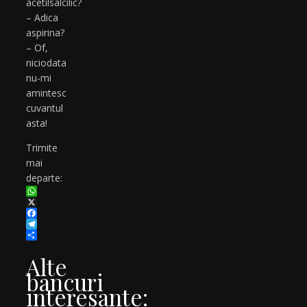
acetilsalcilic?
– Adica
aspirina?
– Of,
niciodata
nu-mi
amintesc
cuvantul
asta!
Trimite
mai
departe:
WhatsApp
X
Facebook
Telegram
Partajează
Alte
bancuri
interesante: