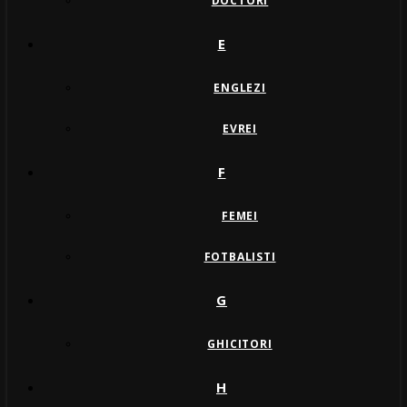
DOCTORI
E
ENGLEZI
EVREI
F
FEMEI
FOTBALISTI
G
GHICITORI
H