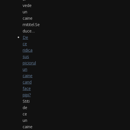
vede
un
caine
mititel.Se
duce…
De
ce
ridica
sus
piciorul
un
caine
cand
face
pipi?
Stiti
de
ce
un
caine