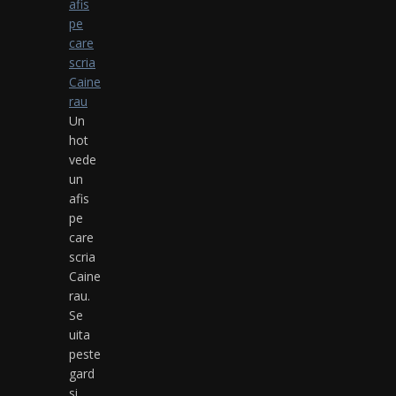
afis
pe
care
scria
Caine
rau
Un
hot
vede
un
afis
pe
care
scria
Caine
rau.
Se
uita
peste
gard
si