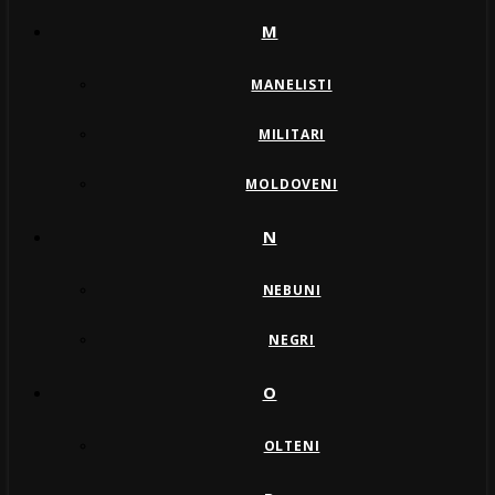
M
MANELISTI
MILITARI
MOLDOVENI
N
NEBUNI
NEGRI
O
OLTENI