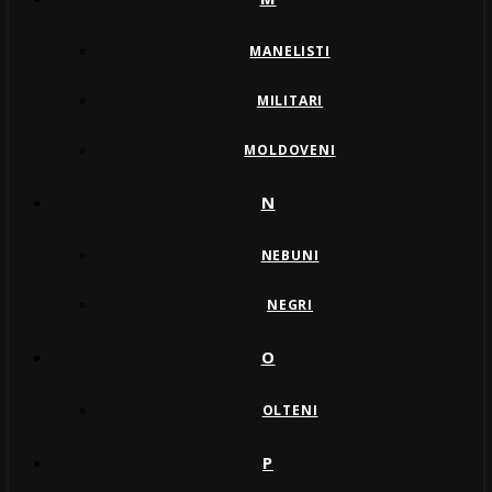
MANELISTI
MILITARI
MOLDOVENI
N
NEBUNI
NEGRI
O
OLTENI
P