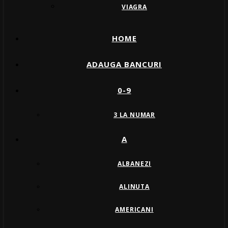
VIAGRA
HOME
ADAUGA BANCURI
0-9
3 LA NUMAR
A
ALBANEZI
ALINUTA
AMERICANI