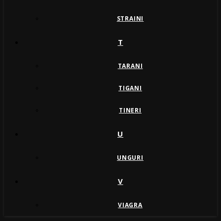
STRAINI
T
TARANI
TIGANI
TINERI
U
UNGURI
V
VIAGRA