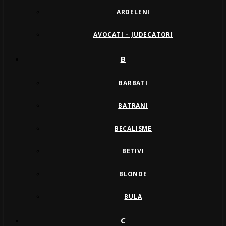
ARDELENI
AVOCATI – JUDECATORI
B
BARBATI
BATRANI
BECALISME
BETIVI
BLONDE
BULA
C