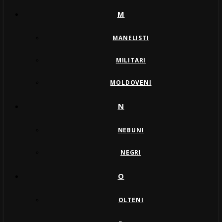
M
MANELISTI
MILITARI
MOLDOVENI
N
NEBUNI
NEGRI
O
OLTENI