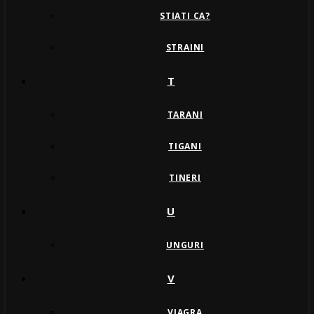
STIATI CA?
STRAINI
T
TARANI
TIGANI
TINERI
U
UNGURI
V
VIAGRA