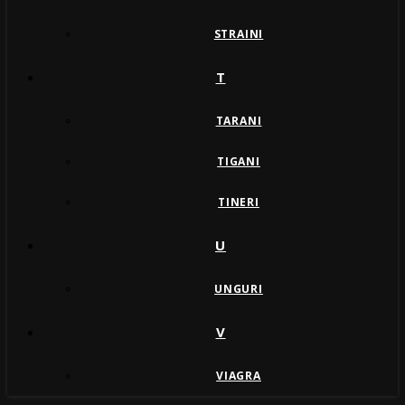
STRAINI
T
TARANI
TIGANI
TINERI
U
UNGURI
V
VIAGRA