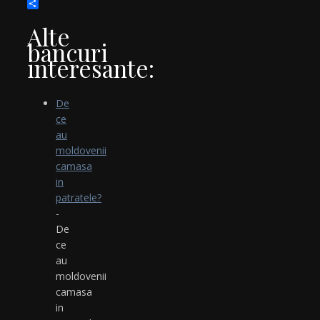
Telegram
Partajează
Alte
bancuri
interesante:
De
ce
au
moldovenii
camasa
in
patratele?
-
De
ce
au
moldovenii
camasa
in