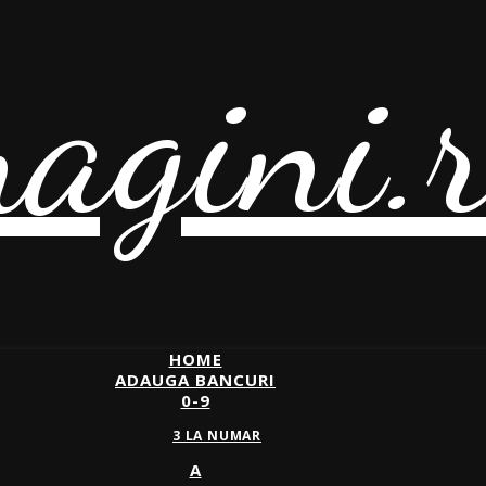
agini.
HOME
ADAUGA BANCURI
0-9
3 LA NUMAR
A