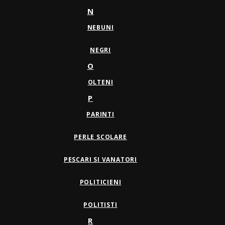
N
NEBUNI
NEGRI
O
OLTENI
P
PARINTI
PERLE SCOLARE
PESCARI SI VANATORI
POLITICIENI
POLITISTI
R