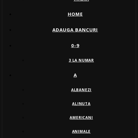
HOME
ADAUGA BANCURI
0-9
3 LA NUMAR
A
ALBANEZI
ALINUTA
AMERICANI
ANIMALE