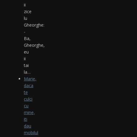
ii
zice
lu
Gheorghe:
-
Ba,
Gheorghe,
eu
ii
tai
la…
Marie,
daca
te
culci
cu
mine,
iti
dau
mobilul