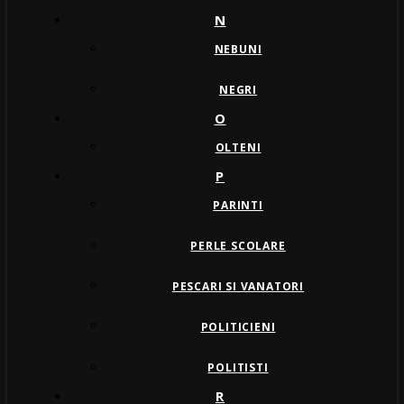
N
NEBUNI
NEGRI
O
OLTENI
P
PARINTI
PERLE SCOLARE
PESCARI SI VANATORI
POLITICIENI
POLITISTI
R