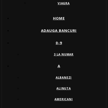
VIAGRA
HOME
ADAUGA BANCURI
0-9
3 LA NUMAR
A
ALBANEZI
ALINUTA
AMERICANI