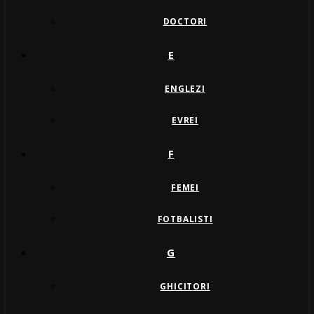
DOCTORI
E
ENGLEZI
EVREI
F
FEMEI
FOTBALISTI
G
GHICITORI