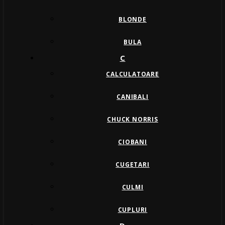
BLONDE
BULA
C
CALCULATOARE
CANIBALI
CHUCK NORRIS
CIOBANI
CUGETARI
CULMI
CUPLURI