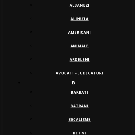
ALBANEZI
ALINUTA
AMERICANI
ANIMALE
ARDELENI
AVOCATI – JUDECATORI
B
BARBATI
BATRANI
BECALISME
BETIVI