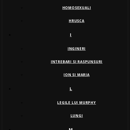
HOMOSEXUALI
HRUSCA
I
INGINERI
INTREBARI SI RASPUNSURI
ION SI MARIA
L
LEGILE LUI MURPHY
LUNGI
M