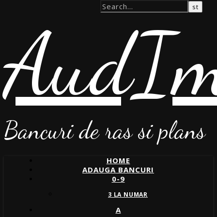
AudIm
Bancuri de ras si plans
HOME
ADAUGA BANCURI
0-9
3 LA NUMAR
A