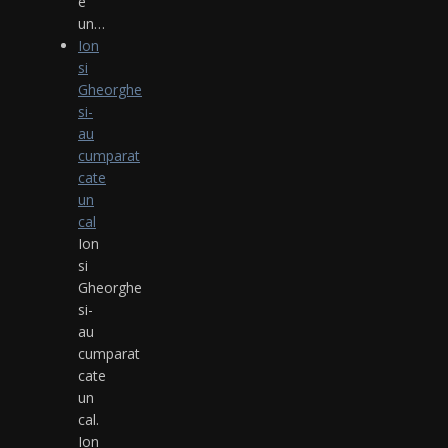
e
un…
Ion
si
Gheorghe
si-
au
cumparat
cate
un
cal
Ion
si
Gheorghe
si-
au
cumparat
cate
un
cal.
Ion