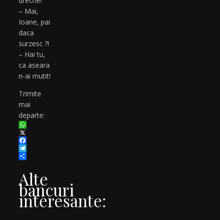
ureche!
– Mai,
Ioane, pai
daca
surzesc ?!
– Hai tu,
ca aseara
n-ai mutit!
Trimite
mai
departe:
WhatsApp
X
Facebook
Telegram
Partajează
Alte
bancuri
interesante: