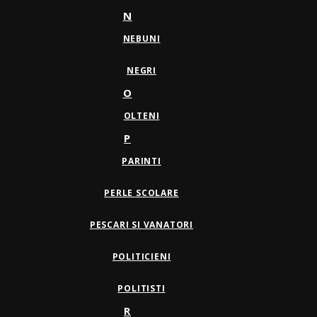
N
NEBUNI
NEGRI
O
OLTENI
P
PARINTI
PERLE SCOLARE
PESCARI SI VANATORI
POLITICIENI
POLITISTI
R