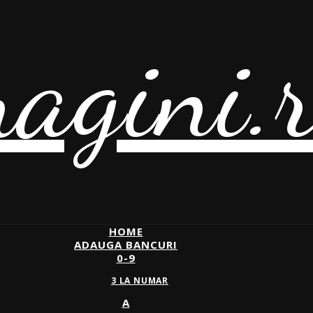
agini.
HOME
ADAUGA BANCURI
0-9
3 LA NUMAR
A