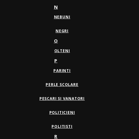
N
NEBUNI
NEGRI
O
OLTENI
P
PARINTI
PERLE SCOLARE
PESCARI SI VANATORI
POLITICIENI
POLITISTI
R