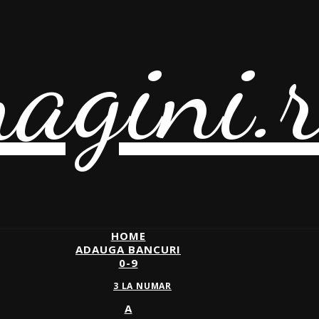
agini.
HOME
ADAUGA BANCURI
0-9
3 LA NUMAR
A