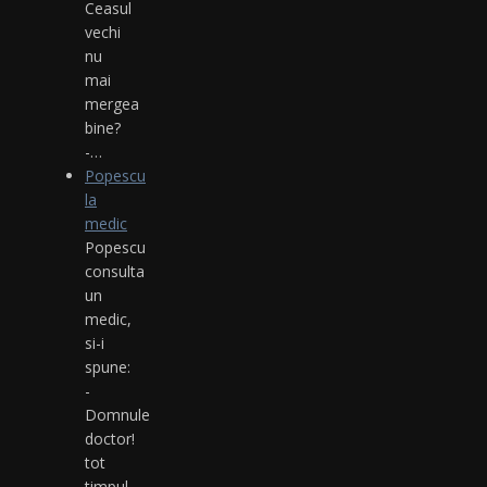
Ceasul
vechi
nu
mai
mergea
bine?
-…
Popescu
la
medic
Popescu
consulta
un
medic,
si-i
spune:
-
Domnule
doctor!
tot
timpul