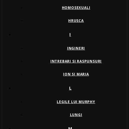
HOMOSEXUALI
HRUSCA
I
INGINERI
INTREBARI SI RASPUNSURI
ION SI MARIA
L
LEGILE LUI MURPHY
LUNGI
M