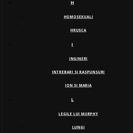
H
HOMOSEXUALI
HRUSCA
I
INGINERI
INTREBARI SI RASPUNSURI
ION SI MARIA
L
LEGILE LUI MURPHY
LUNGI