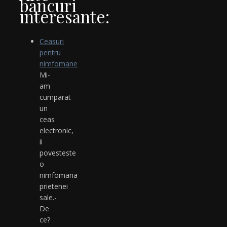
bancuri
interesante:
Ceasuri
pentru
nimfomane
Mi-
am
cumparat
un
ceas
electronic,
ii
povesteste
o
nimfomana
prietenei
sale.-
De
ce?