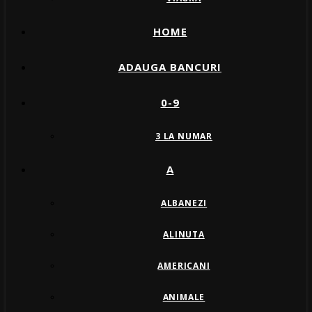
HOME
ADAUGA BANCURI
0-9
3 LA NUMAR
A
ALBANEZI
ALINUTA
AMERICANI
ANIMALE