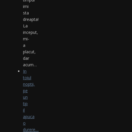
imi
sta
dreapta!
La
inceput,
mi-
a
placut,
dar
acum…
In
toiul
noptii,
pe
un
tip
il
apuca
o
durere…