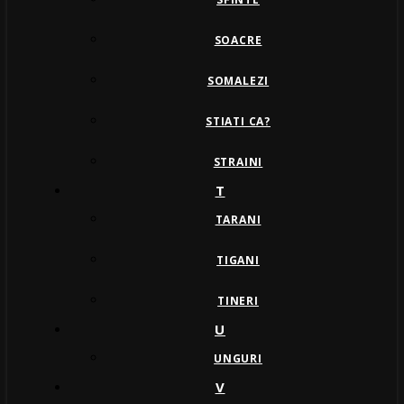
SOACRE
SOMALEZI
STIATI CA?
STRAINI
T
TARANI
TIGANI
TINERI
U
UNGURI
V