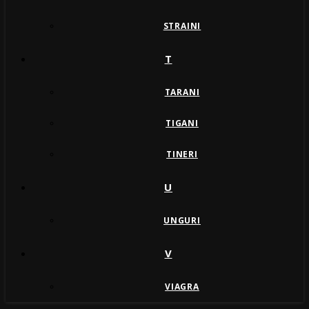
STRAINI
T
TARANI
TIGANI
TINERI
U
UNGURI
V
VIAGRA