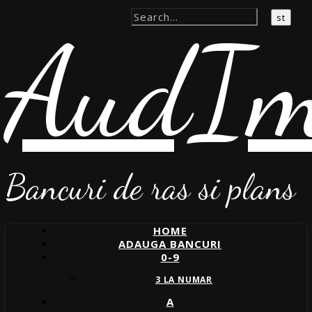
AudIm
Bancuri de ras si plans
HOME
ADAUGA BANCURI
0-9
3 LA NUMAR
A