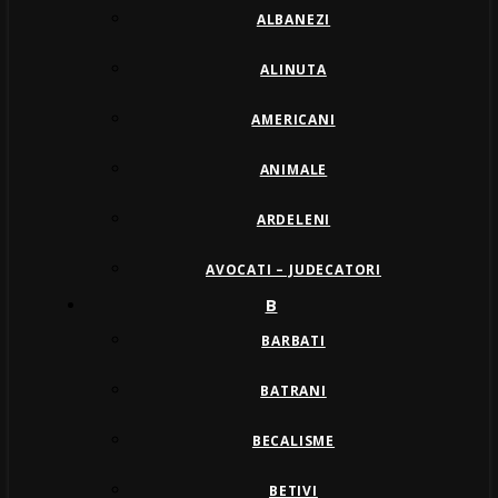
ALBANEZI
ALINUTA
AMERICANI
ANIMALE
ARDELENI
AVOCATI – JUDECATORI
B
BARBATI
BATRANI
BECALISME
BETIVI