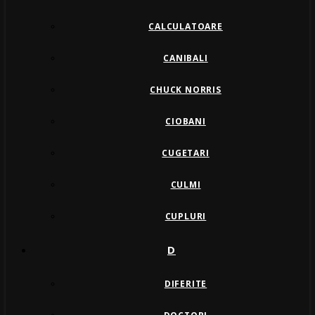
CALCULATOARE
CANIBALI
CHUCK NORRIS
CIOBANI
CUGETARI
CULMI
CUPLURI
D
DIFERITE