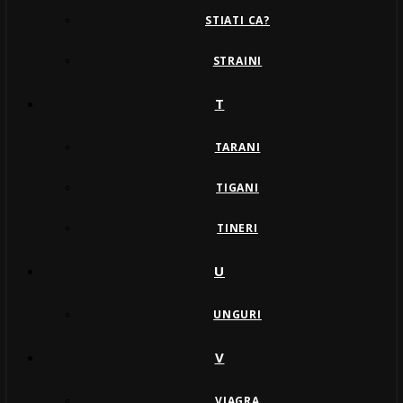
STIATI CA?
STRAINI
T
TARANI
TIGANI
TINERI
U
UNGURI
V
VIAGRA