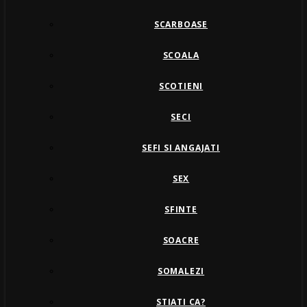
SCARBOASE
SCOALA
SCOTIENI
SECI
SEFI SI ANGAJATI
SEX
SFINTE
SOACRE
SOMALEZI
STIATI CA?