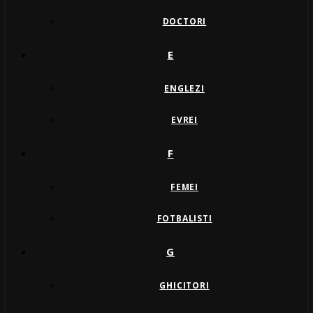
DOCTORI
E
ENGLEZI
EVREI
F
FEMEI
FOTBALISTI
G
GHICITORI