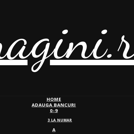
agini.
HOME
ADAUGA BANCURI
0-9
3 LA NUMAR
A