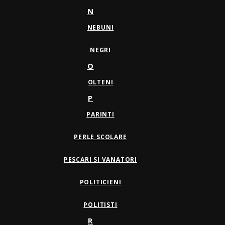
N
NEBUNI
NEGRI
O
OLTENI
P
PARINTI
PERLE SCOLARE
PESCARI SI VANATORI
POLITICIENI
POLITISTI
R