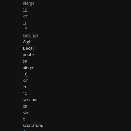
alerge
10
km
in
15
secunde
Gigi
Becali
poate
sa
alerge
10
km
in
15
secunde,
ca
stie
o
scurtatura.