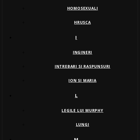
HOMOSEXUALI
HRUSCA
I
INGINERI
INTREBARI SI RASPUNSURI
ION SI MARIA
L
LEGILE LUI MURPHY
LUNGI
M