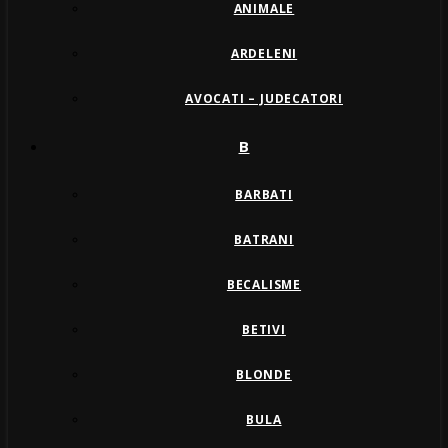
ANIMALE
ARDELENI
AVOCATI – JUDECATORI
B
BARBATI
BATRANI
BECALISME
BETIVI
BLONDE
BULA