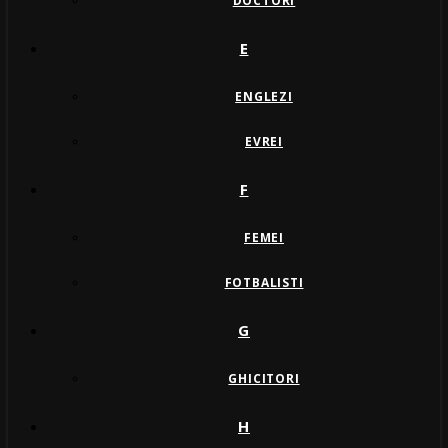
DOCTORI
E
ENGLEZI
EVREI
F
FEMEI
FOTBALISTI
G
GHICITORI
H