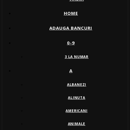
HOME
ADAUGA BANCURI
0-9
3 LA NUMAR
A
ALBANEZI
ALINUTA
AMERICANI
ANIMALE