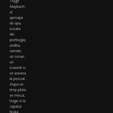
Trage
Maybach-
ul
aproape
de apa,
scoate
din
portbagaj
undita,
ramele,
un sonar,
un
scaunel si
se aseaza
la pescuit.
Dupa un
timp pluta
se misca,
trage si la
capatul
firului