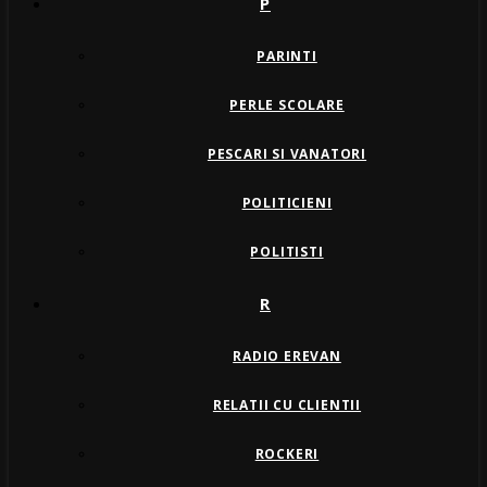
P
PARINTI
PERLE SCOLARE
PESCARI SI VANATORI
POLITICIENI
POLITISTI
R
RADIO EREVAN
RELATII CU CLIENTII
ROCKERI