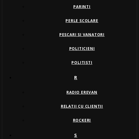
PARINTI
PERLE SCOLARE
PESCARI SI VANATORI
POLITICIENI
POLITISTI
R
RADIO EREVAN
RELATII CU CLIENTII
ROCKERI
S