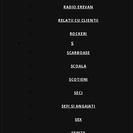
RADIO EREVAN
RELATII CU CLIENTII
ROCKERI
S
SCARBOASE
SCOALA
SCOTIENI
SECI
SEFI SI ANGAJATI
SEX
SFINTE