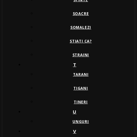
SOACRE
SOMALEZI
STIATI CA?
STRAINI
T
TARANI
TIGANI
TINERI
U
UNGURI
V