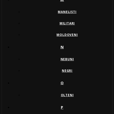
MANELISTI
MILITARI
MOLDOVENI
N
NEBUNI
NEGRI
O
OLTENI
P