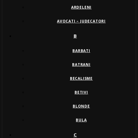
ARDELENI
AVOCATI – JUDECATORI
B
BARBATI
BATRANI
BECALISME
BETIVI
BLONDE
BULA
C