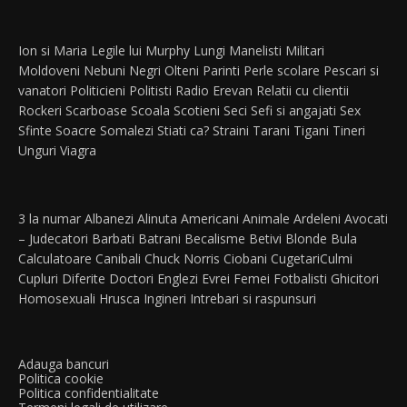
Ion si Maria
Legile lui Murphy
Lungi
Manelisti
Militari
Moldoveni
Nebuni
Negri
Olteni
Parinti
Perle scolare
Pescari si
vanatori
Politicieni
Politisti
Radio Erevan
Relatii cu clientii
Rockeri
Scarboase
Scoala
Scotieni
Seci
Sefi si angajati
Sex
Sfinte
Soacre
Somalezi
Stiati ca?
Straini
Tarani
Tigani
Tineri
Unguri
Viagra
3 la numar
Albanezi
Alinuta
Americani
Animale
Ardeleni
Avocati
– Judecatori
Barbati
Batrani
Becalisme
Betivi
Blonde
Bula
Calculatoare
Canibali
Chuck Norris
Ciobani
Cugetari
Culmi
Cupluri
Diferite
Doctori
Englezi
Evrei
Femei
Fotbalisti
Ghicitori
Homosexuali
Hrusca
Ingineri
Intrebari si raspunsuri
Adauga bancuri
Politica cookie
Politica confidentialitate