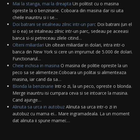
Mai la stanga, mai la dreapta
Un politist cu o masina
opreste la o benzinarie. Coboara din masina dar isi uita
cheile inauntru si i se…
Doi batrani se intalneau zilnic intr-un parc
Doi batrani (un el
si o ea) se intalneau zilnic intr-un parc, sedeau pe aceeasi
banca si-si petreceau zilele citind…
Olteni miliardari
Un oltean miliardar in dolari, intra intr-o
banca din New York si cere un imprumut de 5.000 de dolari.
Functionarul…
Cheie inchisa in masina
O masina de politie opreste la un
peco sa se alimenteze.Coboara un politai si alimenteaza
masina, iar cand da sa…
Blonda la benzinarie
Intr-o zi, la un peco, opreste o blonda.
Merge inauntru isi cumpara ceva si se intoarce la masina.
Cand ajunge…
Alinuta sa urca in autobuz
Alinuta sa urca intr-o zi in
autobuz cu mama ei... Mare ingramadeala. La un moment
dat alinuta ii spune mamei:…