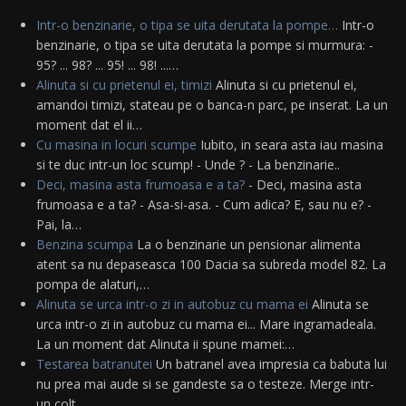
Intr-o benzinarie, o tipa se uita derutata la pompe…
Intr-o
benzinarie, o tipa se uita derutata la pompe si murmura: -
95? ... 98? ... 95! ... 98! ...…
Alinuta si cu prietenul ei, timizi
Alinuta si cu prietenul ei,
amandoi timizi, stateau pe o banca-n parc, pe inserat. La un
moment dat el ii…
Cu masina in locuri scumpe
Iubito, in seara asta iau masina
si te duc intr-un loc scump! - Unde ? - La benzinarie..
Deci, masina asta frumoasa e a ta?
- Deci, masina asta
frumoasa e a ta? - Asa-si-asa. - Cum adica? E, sau nu e? -
Pai, la…
Benzina scumpa
La o benzinarie un pensionar alimenta
atent sa nu depaseasca 100 Dacia sa subreda model 82. La
pompa de alaturi,…
Alinuta se urca intr-o zi in autobuz cu mama ei
Alinuta se
urca intr-o zi in autobuz cu mama ei... Mare ingramadeala.
La un moment dat Alinuta ii spune mamei:…
Testarea batranutei
Un batranel avea impresia ca babuta lui
nu prea mai aude si se gandeste sa o testeze. Merge intr-
un colt…