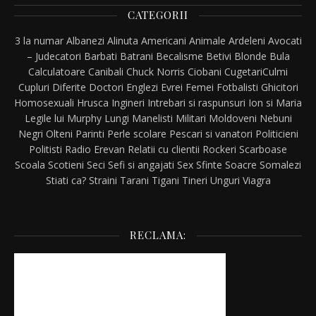
CATEGORII
3 la numar
Albanezi
Alinuta
Americani
Animale
Ardeleni
Avocati
– Judecatori
Barbati
Batrani
Becalisme
Betivi
Blonde
Bula
Calculatoare
Canibali
Chuck Norris
Ciobani
Cugetari
Culmi
Cupluri
Diferite
Doctori
Englezi
Evrei
Femei
Fotbalisti
Ghicitori
Homosexuali
Hrusca
Ingineri
Intrebari si raspunsuri
Ion si Maria
Legile lui Murphy
Lungi
Manelisti
Militari
Moldoveni
Nebuni
Negri
Olteni
Parinti
Perle scolare
Pescari si vanatori
Politicieni
Politisti
Radio Erevan
Relatii cu clientii
Rockeri
Scarboase
Scoala
Scotieni
Seci
Sefi si angajati
Sex
Sfinte
Soacre
Somalezi
Stiati ca?
Straini
Tarani
Tigani
Tineri
Unguri
Viagra
RECLAMA: