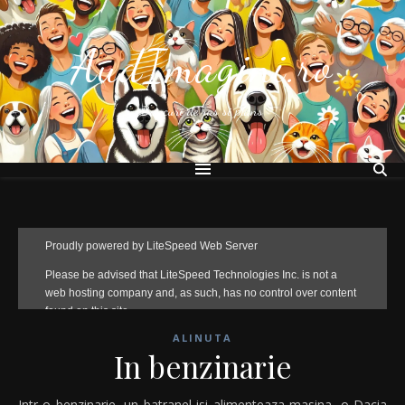
AudImagini.ro
Bancuri de ras si plans
ALINUTA
In benzinarie
Intr-o benzinarie, un batranel isi alimenteaza masina, o Dacia