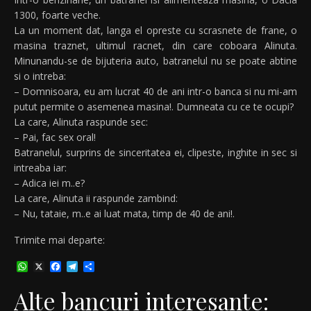
1300, foarte veche.
La un moment dat, langa el opreste cu scrasnete de frane, o
masina traznet, ultimul racnet, din care coboara Alinuta.
Minunandu-se de bijuteria auto, batranelul nu se poate abtine
si o intreba:
– Domnisoara, eu am lucrat 40 de ani intr-o banca si nu mi-am
putut permite o asemenea masina!. Dumneata cu ce te ocupi?
La care, Alinuta raspunde sec:
– Pai, fac sex oral!
Batranelul, surprins de sinceritatea ei, clipeste, inghite in sec si
intreaba iar:
– Adica iei m..e?
La care, Alinuta ii raspunde zambind:
– Nu, tataie, m..e ai luat mata, timp de 40 de ani!.
Trimite mai departe:
WhatsApp
X
Facebook
Telegram
Partajează
Alte bancuri interesante: