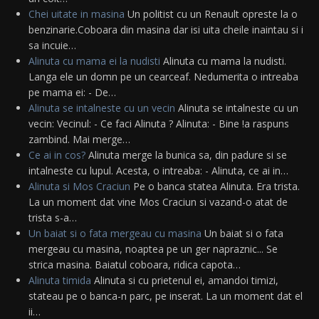
Chei uitate in masina
Un politist cu un Renault opreste la o
benzinarie.Coboara din masina dar isi uita cheile inaintau si i
sa incuie…
Alinuta cu mama ei la nudisti
Alinuta cu mama la nudisti.
Langa ele un domn pe un cearceaf. Nedumerita o intreaba
pe mama ei: - De…
Alinuta se intalneste cu un vecin
Alinuta se intalneste cu un
vecin: Vecinul: - Ce faci Alinuta ? Alinuta: - Bine !a raspuns
zambind. Mai merge…
Ce ai in cos?
Alinuta merge la bunica sa, din padure si se
intalneste cu lupul. Acesta, o intreaba: - Alinuta, ce ai in…
Alinuta si Mos Craciun
Pe o banca statea Alinuta. Era trista.
La un moment dat vine Mos Craciun si vazand-o atat de
trista s-a…
Un baiat si o fata mergeau cu masina
Un baiat si o fata
mergeau cu masina, noaptea pe un ger napraznic... Se
strica masina. Baiatul coboara, ridica capota…
Alinuta timida
Alinuta si cu prietenul ei, amandoi timizi,
stateau pe o banca-n parc, pe inserat. La un moment dat el
ii…