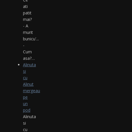
ati
patit
mai?
- A
murit
bunicu'...
-
Cum
asa?…
Alinuta
si
cu
Alinut
mergeau
pe
un
pod
Alinuta
si
cu