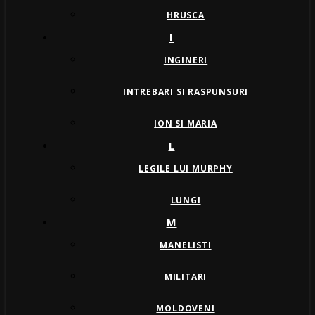
HRUSCA
I
INGINERI
INTREBARI SI RASPUNSURI
ION SI MARIA
L
LEGILE LUI MURPHY
LUNGI
M
MANELISTI
MILITARI
MOLDOVENI