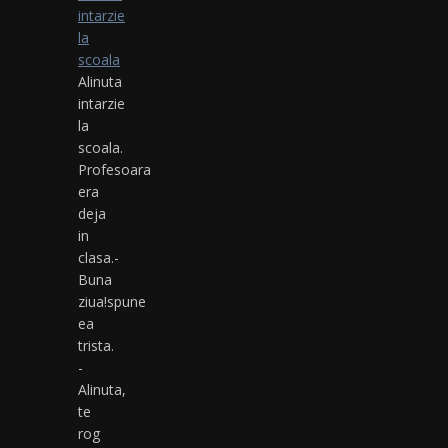
intarzie
la
scoala
Alinuta
intarzie
la
scoala.
Profesoara
era
deja
in
clasa.-
Buna
ziua!spune
ea
trista.
-
Alinuta,
te
rog