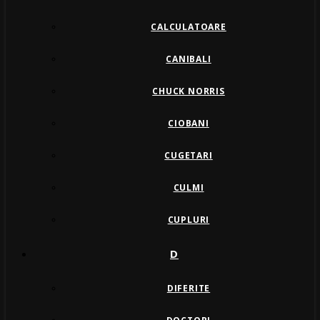
CALCULATOARE
CANIBALI
CHUCK NORRIS
CIOBANI
CUGETARI
CULMI
CUPLURI
D
DIFERITE