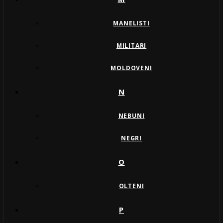
MANELISTI
MILITARI
MOLDOVENI
N
NEBUNI
NEGRI
O
OLTENI
P