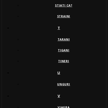
STIATI CA?
STRAINI
T
TARANI
TIGANI
TINERI
U
UNGURI
V
VIAGRA