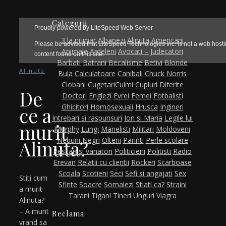
Categorii
3 la numar
Albanezi
Alinuta
Americani
Animale
Ardeleni
Avocati – Judecatori
Barbati
Batrani
Becalisme
Betivi
Blonde
Alinuta
Bula
Calculatoare
Canibali
Chuck Norris
Ciobani
Cugetari
Culmi
Cupluri
Diferite
De
Doctori
Englezi
Evrei
Femei
Fotbalisti
Ghicitori
Homosexuali
Hrusca
Ingineri
ce a
Intrebari si raspunsuri
Ion si Maria
Legile lui
murit
Murphy
Lungi
Manelisti
Militari
Moldoveni
Nebuni
Negri
Olteni
Parinti
Perle scolare
Alinuta?
Pescari si vanatori
Politicieni
Politisti
Radio
Erevan
Relatii cu clientii
Rockeri
Scarboase
Scoala
Scotieni
Seci
Sefi si angajati
Sex
Stiti cum
Sfinte
Soacre
Somalezi
Stiati ca?
Straini
a murit
Tarani
Tigani
Tineri
Unguri
Viagra
Alinuta?
– A murit
Reclama:
vrand sa