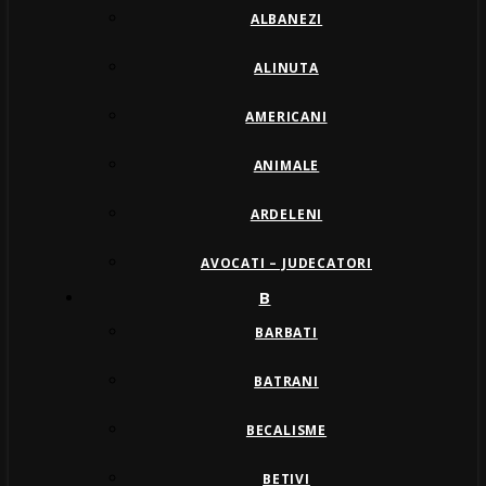
ALBANEZI
ALINUTA
AMERICANI
ANIMALE
ARDELENI
AVOCATI – JUDECATORI
B
BARBATI
BATRANI
BECALISME
BETIVI