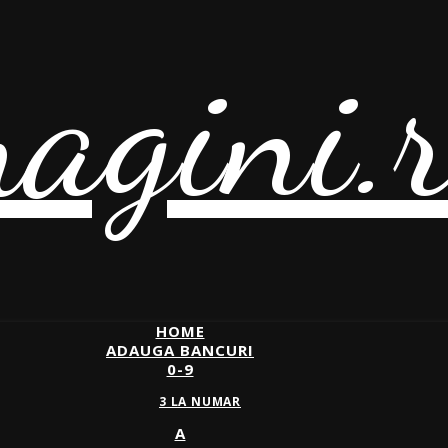
agini.
HOME
ADAUGA BANCURI
0-9
3 LA NUMAR
A