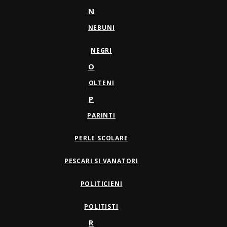
N
NEBUNI
NEGRI
O
OLTENI
P
PARINTI
PERLE SCOLARE
PESCARI SI VANATORI
POLITICIENI
POLITISTI
R