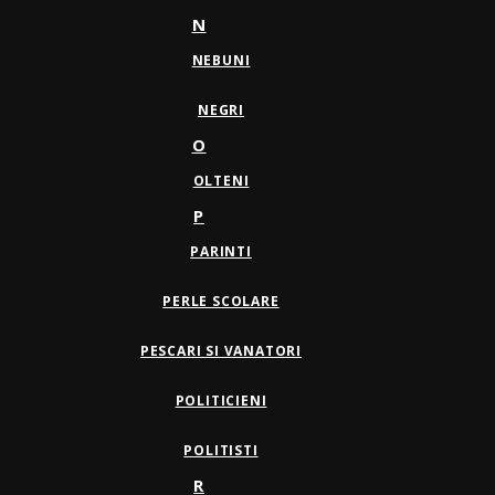
N
NEBUNI
NEGRI
O
OLTENI
P
PARINTI
PERLE SCOLARE
PESCARI SI VANATORI
POLITICIENI
POLITISTI
R