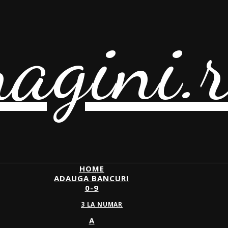
agini.
HOME
ADAUGA BANCURI
0-9
3 LA NUMAR
A