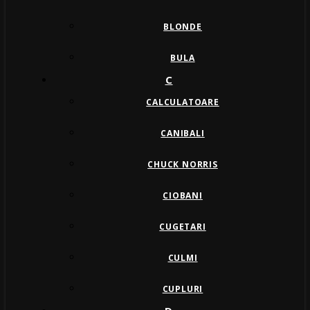
BLONDE
BULA
C
CALCULATOARE
CANIBALI
CHUCK NORRIS
CIOBANI
CUGETARI
CULMI
CUPLURI