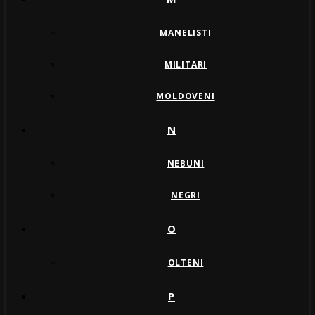
MANELISTI
MILITARI
MOLDOVENI
N
NEBUNI
NEGRI
O
OLTENI
P