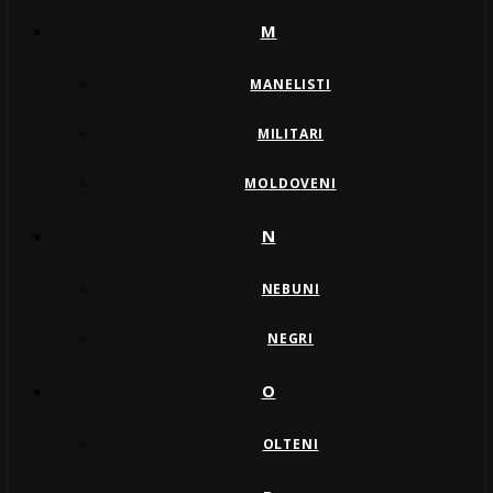
M
MANELISTI
MILITARI
MOLDOVENI
N
NEBUNI
NEGRI
O
OLTENI