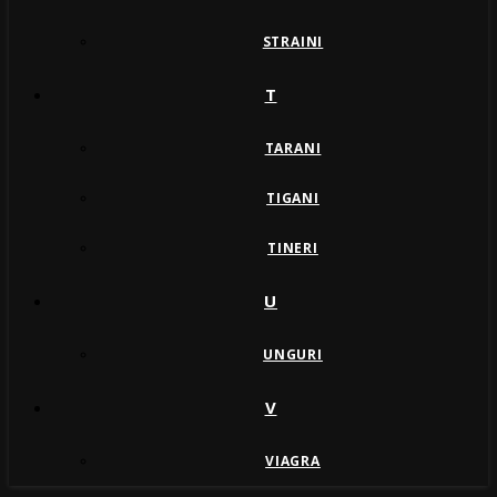
STRAINI
T
TARANI
TIGANI
TINERI
U
UNGURI
V
VIAGRA