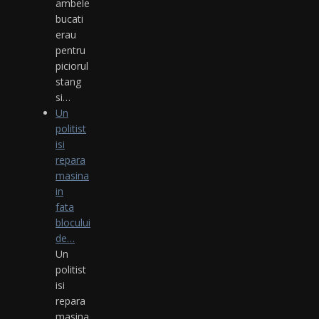
ambele
bucati
erau
pentru
piciorul
stang
si…
Un
politist
isi
repara
masina
in
fata
blocului
de…
Un
politist
isi
repara
masina