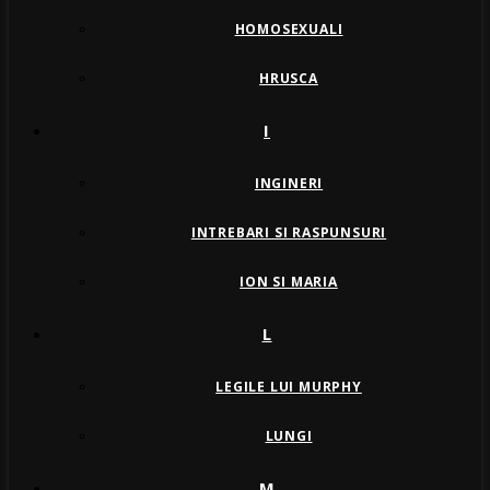
HOMOSEXUALI
HRUSCA
I
INGINERI
INTREBARI SI RASPUNSURI
ION SI MARIA
L
LEGILE LUI MURPHY
LUNGI
M