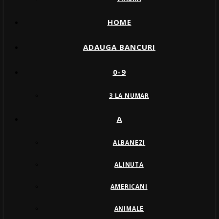
HOME
ADAUGA BANCURI
0-9
3 LA NUMAR
A
ALBANEZI
ALINUTA
AMERICANI
ANIMALE