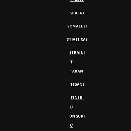
SOACRE
SOMALEZI
STIATI CA?
STRAINI
T
TARANI
TIGANI
TINERI
U
UNGURI
V