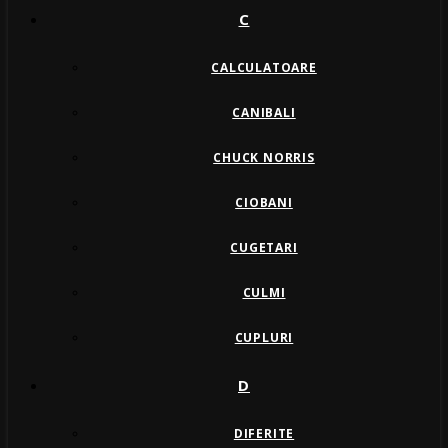
C
CALCULATOARE
CANIBALI
CHUCK NORRIS
CIOBANI
CUGETARI
CULMI
CUPLURI
D
DIFERITE