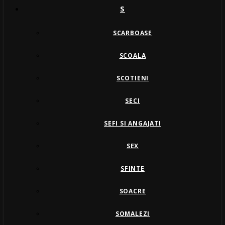
S
SCARBOASE
SCOALA
SCOTIENI
SECI
SEFI SI ANGAJATI
SEX
SFINTE
SOACRE
SOMALEZI