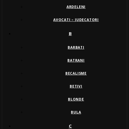
ARDELENI
AVOCATI – JUDECATORI
B
BARBATI
BATRANI
BECALISME
BETIVI
BLONDE
BULA
C