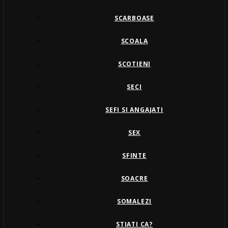
SCARBOASE
SCOALA
SCOTIENI
SECI
SEFI SI ANGAJATI
SEX
SFINTE
SOACRE
SOMALEZI
STIATI CA?