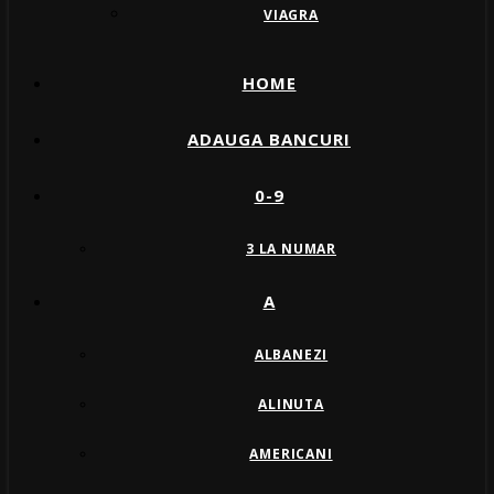
VIAGRA
HOME
ADAUGA BANCURI
0-9
3 LA NUMAR
A
ALBANEZI
ALINUTA
AMERICANI