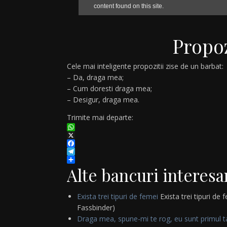
Propoz
Cele mai inteligente propozitii zise de un barbat:
– Da, draga mea;
– Cum doresti draga mea;
– Desigur, draga mea.
Trimite mai departe:
WhatsApp
X
Facebook
Telegram
Partajează
Alte bancuri interesa
Exista trei tipuri de femei
Exista trei tipuri de
Fassbinder)
Draga mea, spune-mi te rog, eu sunt primul t