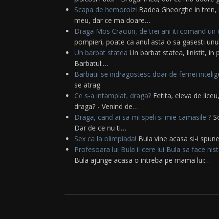
Scapa de hemoroizi
Badea Gheorghe in tren, in
meu, dar ce ma doare…
Draga Mos Craciun, de trei ani iti comand u
pompieri, poate ca anul asta o sa gasesti unu
Un barbat statea
Un barbat statea, linistit, in 
Barbatul:…
Barbatii se indragostesc doar de femei inteli
se atrag.
Ce s-a intamplat, draga?
Fetita, eleva de liceu
draga? - Venind de…
Draga, cand ai sa-mi speli si mie camasile ?
So
Dar de ce nu ti…
Sex ca la olimpiada!
Bula vine acasa si-i spune
Profesoara lui Bula ii cere lui Bula sa face nis
Bula ajunge acasa o intreba pe mama lui:…