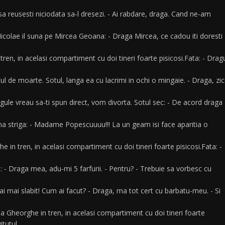
a reusesti niciodata sa-l dresezi. - Ai rabdare, draga. Cand ne-am
colae il suna pe Mircea Geoana: - Draga Mircea, ce cadou iti doresti
en, in acelasi compartiment cu doi tineri foarte pisicosi.Fata: - Drag
l de moarte. Sotul, langa ea cu lacrimi in ochi o mingaie. - Draga, zi
gule vreau sa-ti spun direct, vom divorta. Sotul sec: - De acord draga
na striga: - Madame Popescuuuu!!! La un geam isi face aparitia o
in tren, in acelasi compartiment cu doi tineri foarte pisicosi.Fata: -
 - Draga mea, adu-mi 5 farfurii. - Pentru? - Trebuie sa vorbesc cu
i mai slabit! Cum ai facut? - Draga, ma tot cert cu barbatu-meu. - Si
 Gheorghe in tren, in acelasi compartiment cu doi tineri foarte
itutul.…