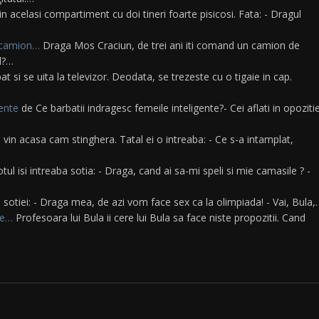
 acelasi compartiment cu doi tineri foarte pisicosi. Fata: - Dragul
n camion…
Draga Mos Craciun, de trei ani iti comand un camion de
l?…
pat si se uita la televizor. Deodata, se trezeste cu o tigaie in cap.
gente
de Ce barbatii indragesc femeile inteligente?- Cei aflati in opoziti
, vin acasa cam stinghera. Tatal ei o intreaba: - Ce s-a intamplat,
tul isi intreaba sotia: - Draga, cand ai sa-mi speli si mie camasile ? -
 sotiei: - Draga mea, de azi vom face sex ca la olimpiada! - Vai, Bula,
te…
Profesoara lui Bula ii cere lui Bula sa face niste propozitii. Cand