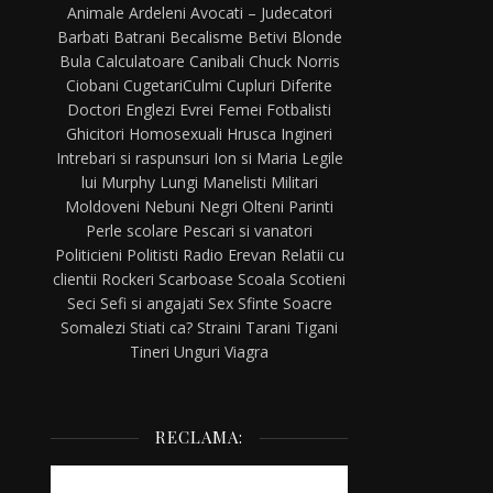
Animale
Ardeleni
Avocati – Judecatori
Barbati
Batrani
Becalisme
Betivi
Blonde
Bula
Calculatoare
Canibali
Chuck Norris
Ciobani
Cugetari
Culmi
Cupluri
Diferite
Doctori
Englezi
Evrei
Femei
Fotbalisti
Ghicitori
Homosexuali
Hrusca
Ingineri
Intrebari si raspunsuri
Ion si Maria
Legile
lui Murphy
Lungi
Manelisti
Militari
Moldoveni
Nebuni
Negri
Olteni
Parinti
Perle scolare
Pescari si vanatori
Politicieni
Politisti
Radio Erevan
Relatii cu
clientii
Rockeri
Scarboase
Scoala
Scotieni
Seci
Sefi si angajati
Sex
Sfinte
Soacre
Somalezi
Stiati ca?
Straini
Tarani
Tigani
Tineri
Unguri
Viagra
RECLAMA: