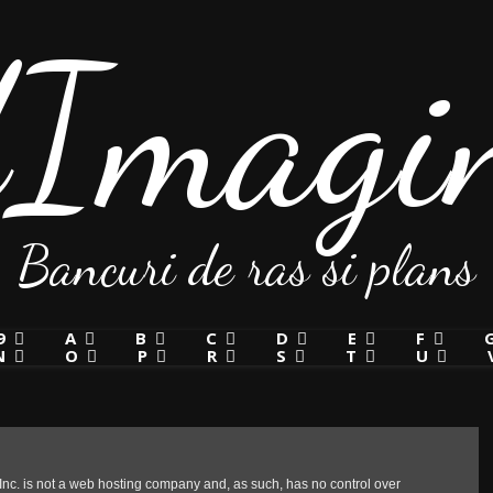
Imagin
Bancuri de ras si plans
9
A
B
C
D
E
F
N
O
P
R
S
T
U