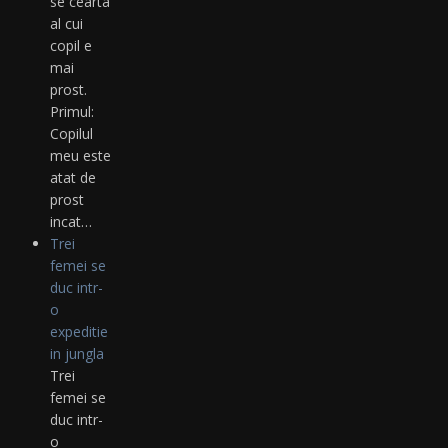
se cearta
al cui
copil e
mai
prost.
Primul:
Copilul
meu este
atat de
prost
incat…
Trei
femei se
duc intr-
o
expeditie
in jungla
Trei
femei se
duc intr-
o