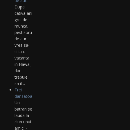
de aur…
Dupa
cativa ani
grei de
munca,
pestisorul
de aur
vrea sa-
si ia o
vacanta
in Hawai,
dar
trebuie
sa il…
Trei
dansatoare
Un
batran se
lauda la
club unui
amic. -