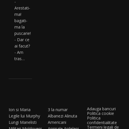
-
Arestati-
ma!
bagati-
ma la
puscarie!
- Dar ce
ai facut?
- Am
tras…
Adauga bancuri
Ion si Maria
3 la numar
Politica cookie
Legile lui Murphy
Albanezi
Alinuta
Politica
Lungi
Manelisti
Americani
confidentialitate
Termeni legali de
Militari
Moldoveni
Animale
Ardeleni