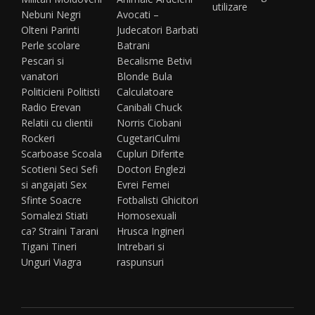
utilizare
Nebuni
Negri
Avocati –
Olteni
Parinti
Judecatori
Barbati
Perle scolare
Batrani
Pescari si
Becalisme
Betivi
vanatori
Blonde
Bula
Politicieni
Politisti
Calculatoare
Radio Erevan
Canibali
Chuck
Relatii cu clientii
Norris
Ciobani
Rockeri
Cugetari
Culmi
Scarboase
Scoala
Cupluri
Diferite
Scotieni
Seci
Sefi
Doctori
Englezi
si angajati
Sex
Evrei
Femei
Sfinte
Soacre
Fotbalisti
Ghicitori
Somalezi
Stiati
Homosexuali
ca?
Straini
Tarani
Hrusca
Ingineri
Tigani
Tineri
Intrebari si
Unguri
Viagra
raspunsuri