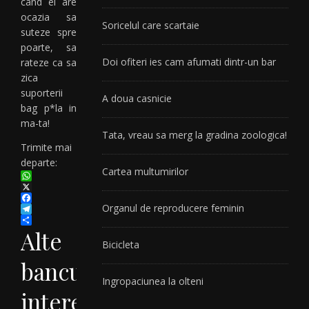
cand el are
ocazia sa
Soricelul care scartaie
suteze spre
poarte, sa
Doi ofiteri ies cam afumati dintr-un bar
rateze ca sa
zica
suporterii
A doua casnicie
bag p*la in
ma-ta!
Tata, vreau sa merg la gradina zoologica!
Trimite mai
departe:
Cartea multumirilor
WhatsApp
X
Organul de reproducere feminin
Facebook
Telegram
Partajează
Alte
Bicicleta
bancuri
Ingropaciunea la olteni
interesante: