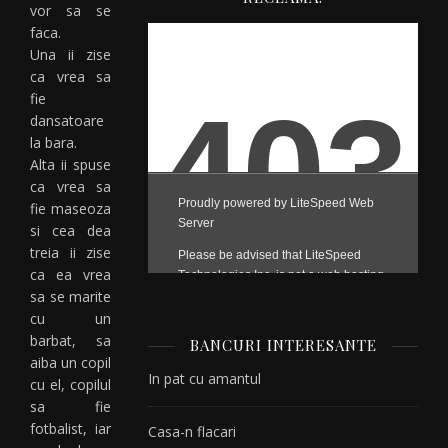
vor sa se
faca.
Una ii zise
ca vrea sa
fie
dansatoare
la bara.
Alta ii spuse
ca vrea sa
fie maseoza
si cea dea
treia ii zise
ca ea vrea
sa se marite
cu un
barbat, sa
BANCURI INTERESANTE
aiba un copil
In pat cu amantul
cu el, copilul
sa fie
fotbalist, iar
Casa-n flacari