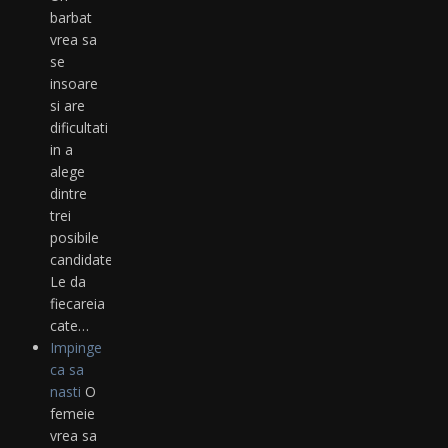
barbat
vrea sa
se
insoare
si are
dificultati
in a
alege
dintre
trei
posibile
candidate.
Le da
fiecareia
cate…
Impinge
ca sa
nasti
O
femeie
vrea sa