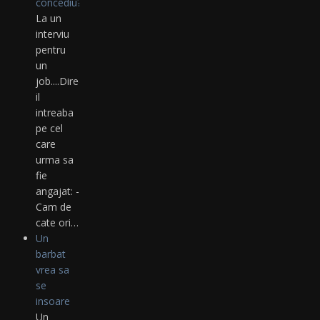
concediu?
La un
interviu
pentru
un
job....Directorul
il
intreaba
pe cel
care
urma sa
fie
angajat: -
Cam de
cate ori…
Un
barbat
vrea sa
se
insoare
Un