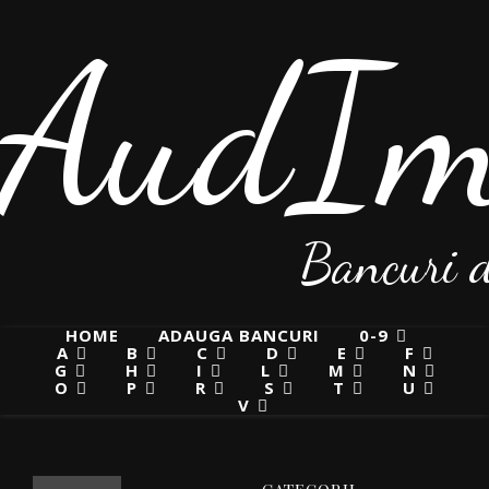
AudIma
Bancuri d
HOME
ADAUGA BANCURI
0-9
A
B
C
D
E
F
G
H
I
L
M
N
O
P
R
S
T
U
V