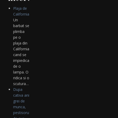
Plaja de
California
Un
barbat se
plimba
pe o
plaja din
California
cand se
impiedica
de o
lampa. O
ridica si o
scutura…
Dupa
cativa ani
grei de
munca,
pestisorul