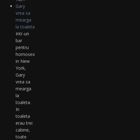
Gary
vrea sa
mearga
la toaleta
Intr-un
bar
pentru
homosexuali,
in New
York,
Gary
vrea sa
mearga
la
toaleta.
In
toaleta
erau trei
cabine,
toate