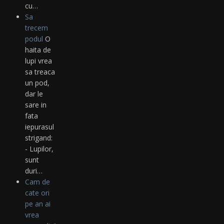
cu…
Sa
trecem
podul
O
haita de
lupi vrea
sa treaca
un pod,
dar le
sare in
fata
iepurasul
strigand:
- Lupilor,
sunt
duri…
Cam de
cate ori
pe an ai
vrea