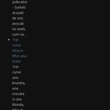
Judecatorul:
- Sunteti
acuzati
de viol,
avocati
nu aveti,
cum va…
Trei
curve
intra in
liftul unui
hotel
Trei
curve
una
bruneta,
una
roscata
si una
blonda,
intra in