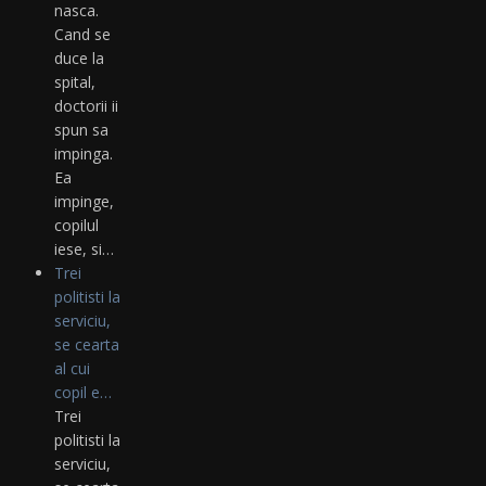
nasca.
Cand se
duce la
spital,
doctorii ii
spun sa
impinga.
Ea
impinge,
copilul
iese, si…
Trei
politisti la
serviciu,
se cearta
al cui
copil e…
Trei
politisti la
serviciu,