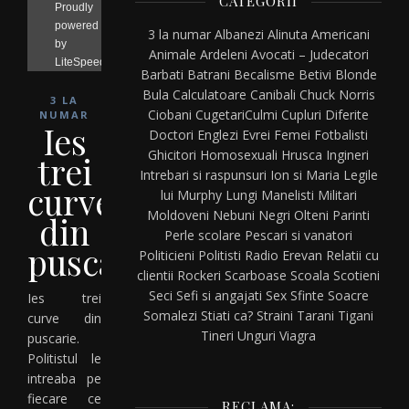
CATEGORII
3 la numar
Albanezi
Alinuta
Americani
Animale
Ardeleni
Avocati – Judecatori
Barbati
Batrani
Becalisme
Betivi
Blonde
Bula
Calculatoare
Canibali
Chuck Norris
3 LA
Ciobani
Cugetari
Culmi
Cupluri
Diferite
NUMAR
Ies
Doctori
Englezi
Evrei
Femei
Fotbalisti
Ghicitori
Homosexuali
Hrusca
Ingineri
trei
Intrebari si raspunsuri
Ion si Maria
Legile
curve
lui Murphy
Lungi
Manelisti
Militari
Moldoveni
Nebuni
Negri
Olteni
Parinti
din
Perle scolare
Pescari si vanatori
puscarie
Politicieni
Politisti
Radio Erevan
Relatii cu
clientii
Rockeri
Scarboase
Scoala
Scotieni
Seci
Sefi si angajati
Sex
Sfinte
Soacre
Ies trei
Somalezi
Stiati ca?
Straini
Tarani
Tigani
curve din
Tineri
Unguri
Viagra
puscarie.
Politistul le
intreaba pe
fiecare ce
RECLAMA: