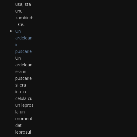
usa, sta
unu'
zambind:
- Ce…
Un
ardelean
in
puscarie
Un
ardelean
era in
puscarie
si era
intr-o
celula cu
un lepros
la un
moment
dat
leprosul