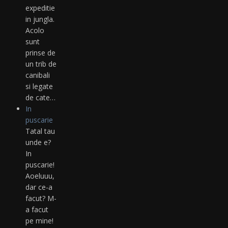
expeditie
in jungla.
Acolo
sunt
prinse de
un trib de
canibali
si legate
de cate…
In
puscarie
Tatal tau
unde e?
In
puscarie!
Aoeluuu,
dar ce-a
facut? M-
a facut
pe mine!