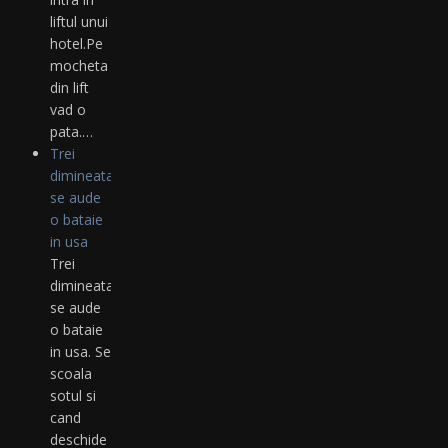
liftul unui
hotel.Pe
mocheta
din lift
vad o
pata.…
Trei
dimineata
se aude
o bataie
in usa
Trei
dimineata
se aude
o bataie
in usa. Se
scoala
sotul si
cand
deschide