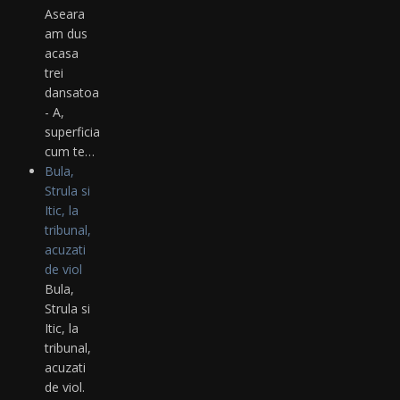
Aseara
am dus
acasa
trei
dansatoare...
- A,
superficial
cum te…
Bula,
Strula si
Itic, la
tribunal,
acuzati
de viol
Bula,
Strula si
Itic, la
tribunal,
acuzati
de viol.