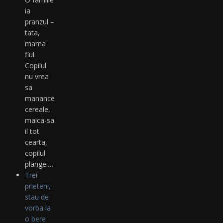
ia
pranzul –
tata,
mama
fiul.
Copilul
nu vrea
sa
manance
cereale,
maica-sa
il tot
cearta,
copilul
plange.…
Trei
prieteni,
stau de
vorba la
o bere