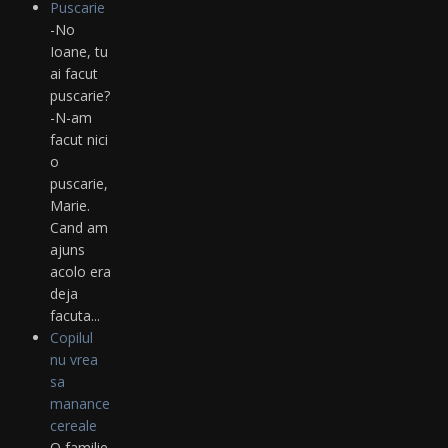
Puscarie
-No
Ioane, tu
ai facut
puscarie?
-N-am
facut nici
o
puscarie,
Marie.
Cand am
ajuns
acolo era
deja
facuta...
Copilul
nu vrea
sa
manance
cereale
O familie